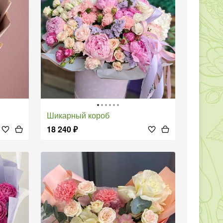
Шикарный короб
18 240
₽