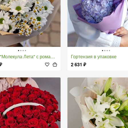
 "Молекула Лета" с ромашками
Гортензия в упаковке
₽
2 631
₽