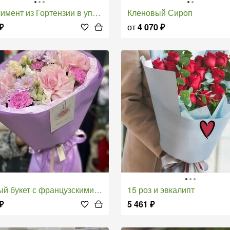
имент из Гортензии в упаковке
Кленовый Сироп
₽
от
4 070
₽
ый букет с французскими розами
15 роз и эвкалипт
₽
5 461
₽