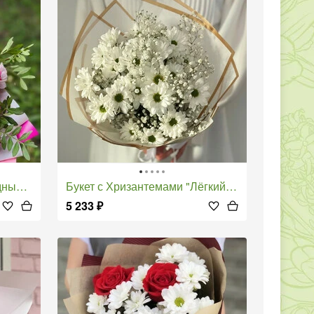
розы
Букет с Хризантемами "Лёгкий Ветерок"
5 233
₽