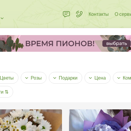
Контакты
О серв
Цветы
Розы
Подарки
Цена
Ком
ти
⇅