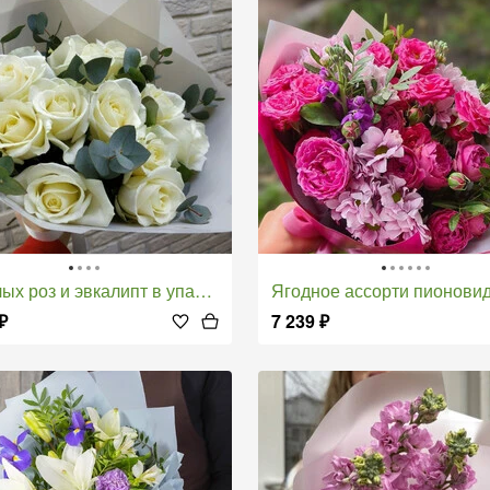
лых роз и эвкалипт в упаковке
Ягодное ассорти пионовидные 
₽
7 239
₽