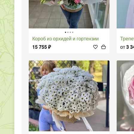
короб из орхидей и гортензии
Треп
15 755
₽
от
3 3