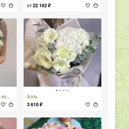
от
22 162
₽
очке
Бэль
3 610
₽