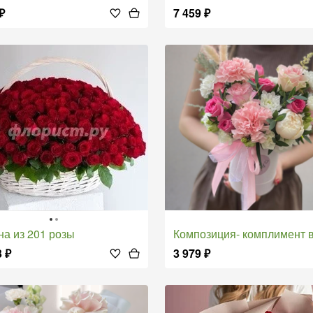
₽
7 459
₽
ина из 201 розы
Композиция- комплимент в короб
3
₽
3 979
₽