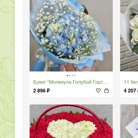
Букет "Молекула Голубой Гортензии"
11 бе
2 896
₽
4 207