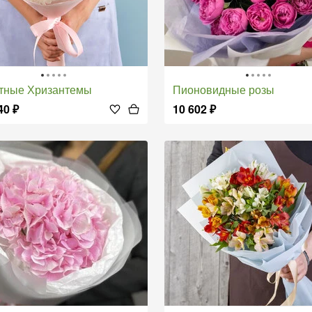
етные Хризантемы
Пионовидные розы
40
₽
10 602
₽