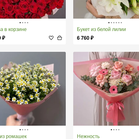
за в корзине
Букет из белой лилии
9
₽
6 760
₽
т из ромашек
Нежность