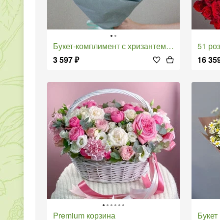
Букет-комплимент с хризантемой, розой и маттиолой 65
51 ро
3 597
₽
16 35
Premium корзина
Буке