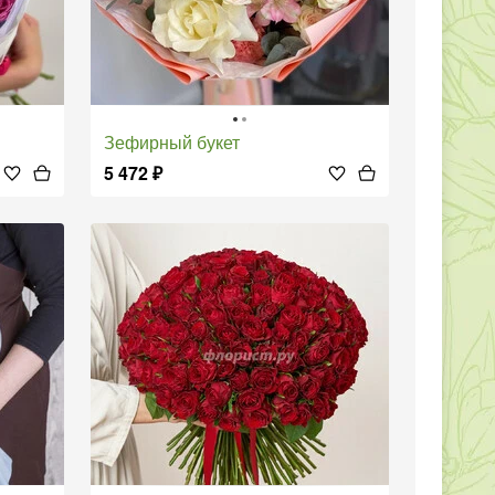
Зефирный букет
5 472
₽