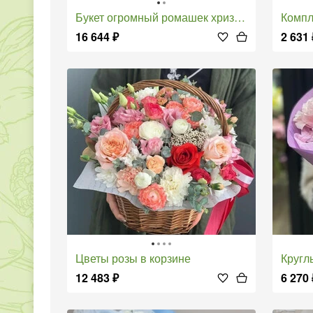
Букет огромный ромашек хризантем
Компл
16 644
₽
2 631
Цветы розы в корзине
Кругл
12 483
₽
6 270