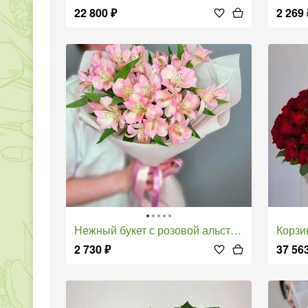
22 800
₽
2 269
Нежный букет с розовой альстромерией
Корз
2 730
₽
37 56