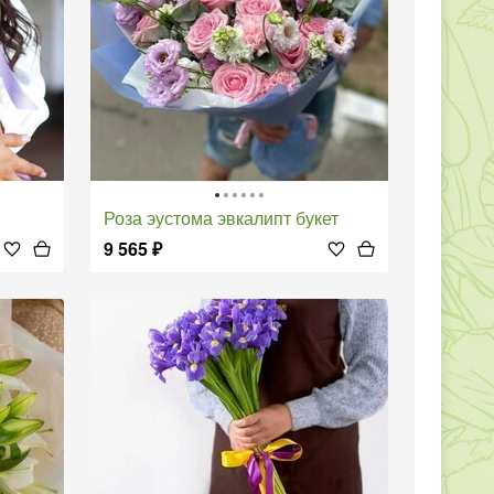
Роза эустома эвкалипт букет
9 565
₽