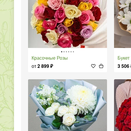
Красочные Розы
Букет
от
2 899
₽
3 506