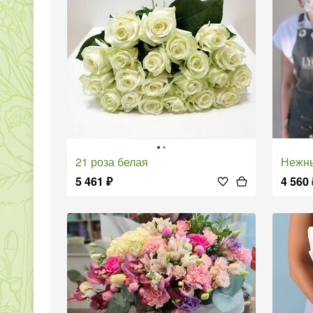
21 роза белая
Нежн
5 461
₽
4 560