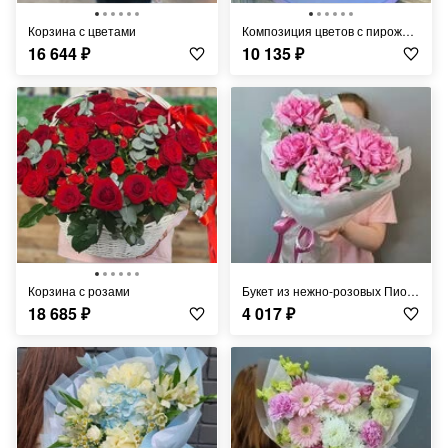
корзина с цветами
Композиция цветов с пирожными макаронсами
16 644
₽
10 135
₽
Корзина с розами
Букет из нежно-розовых Пионовидных роз
18 685
₽
4 017
₽