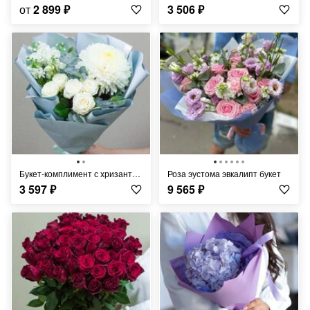
от
2 899
₽
3 506
₽
Букет-комплимент с хризантемой, розой и маттиолой 65
Роза эустома эвкалипт букет
3 597
₽
9 565
₽