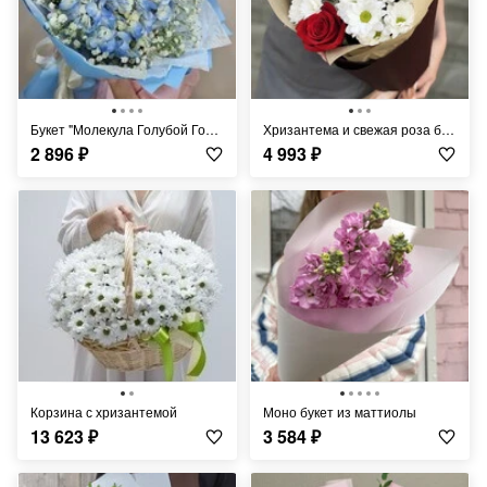
Букет "Молекула Голубой Гортензии"
Хризантема и свежая роза букет
2 896
₽
4 993
₽
Корзина с хризантемой
Моно букет из маттиолы
13 623
₽
3 584
₽