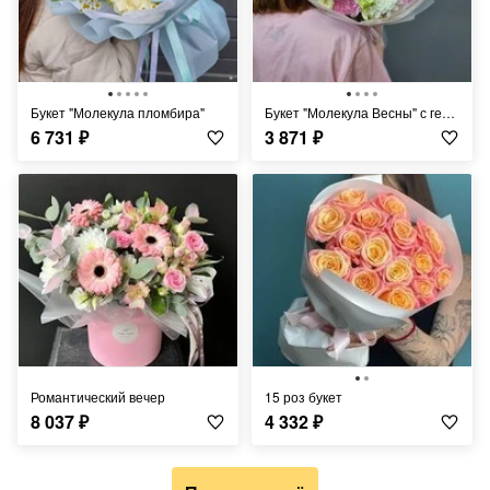
Букет "Молекула пломбира"
Букет "Молекула Весны" с герберами, хризантемой и эустомой
6 731
₽
3 871
₽
Романтический вечер
15 роз букет
8 037
₽
4 332
₽