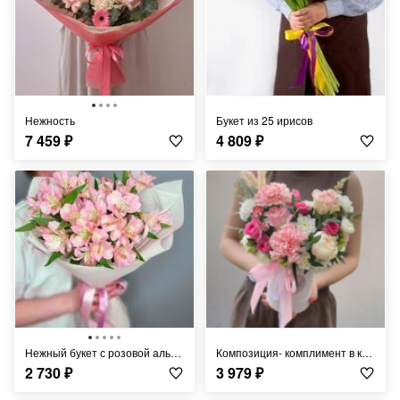
Нежность
Букет из 25 ирисов
7 459
₽
4 809
₽
Нежный букет с розовой альстромерией
Композиция- комплимент в коробочке
2 730
₽
3 979
₽