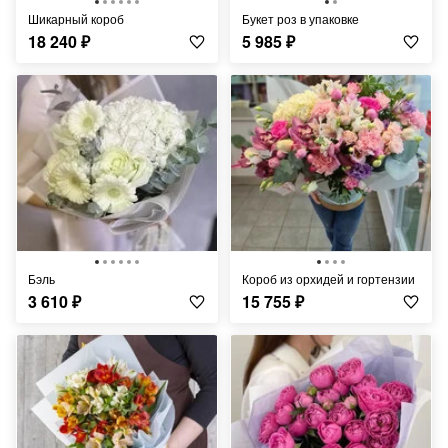
Шикарный короб
Букет роз в упаковке
18 240
₽
5 985
₽
Бэль
короб из орхидей и гортензии
3 610
₽
15 755
₽