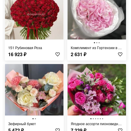
151 Рубиновая Роза
Комплимент из Гортензии в упаковке
16 923
₽
2 631
₽
Зефирный букет
Ягодное ассорти пионовидные розы
5 472
₽
7 239
₽