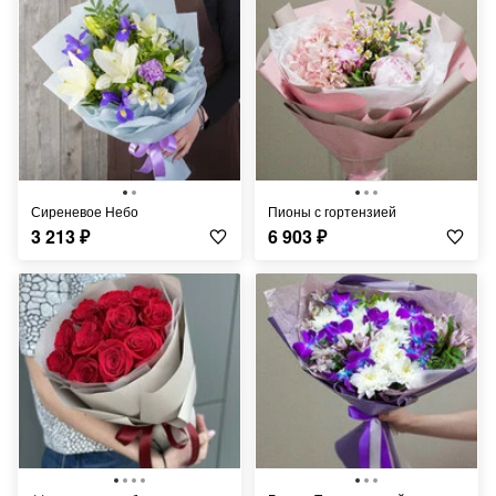
Сиреневое Небо
Пионы с гортензией
3 213
₽
6 903
₽