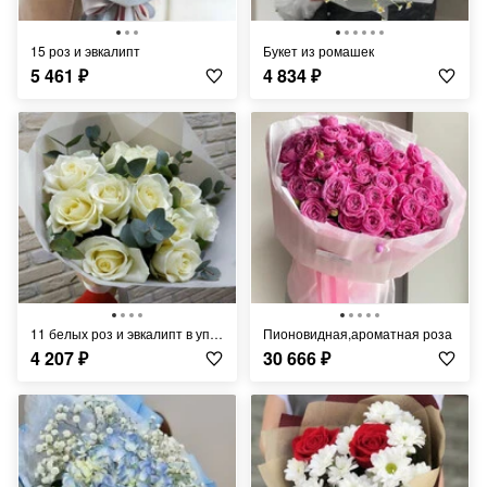
15 роз и эвкалипт
Букет из ромашек
5 461
₽
4 834
₽
11 белых роз и эвкалипт в упаковке
Пионовидная,ароматная роза
4 207
₽
30 666
₽