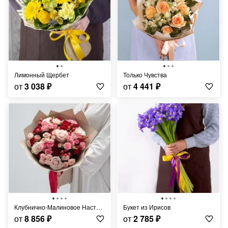
Лимонный Щербет
Только Чувства
от
3 038
₽
от
4 441
₽
Клубнично-Малиновое Настроение
Букет из Ирисов
от
8 856
₽
от
2 785
₽