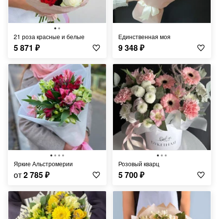
21 роза красные и белые
Единственная моя
5 871
₽
9 348
₽
Яркие Альстромерии
Розовый кварц
от
2 785
₽
5 700
₽