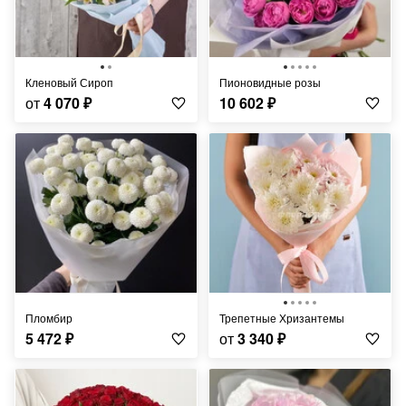
Кленовый Сироп
Пионовидные розы
от
4 070
₽
10 602
₽
Пломбир
Трепетные Хризантемы
5 472
₽
от
3 340
₽