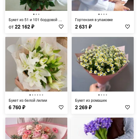
Букет из 51 и 101 бордовой розы (80-90 см)
Гортензия в упаковке
от
22 162
₽
2 631
₽
Букет из белой лилии
Букет из ромашек
6 760
₽
2 269
₽