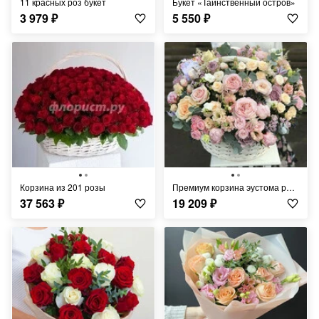
11 красных роз букет
Букет «Таинственный остров»
3 979
₽
5 550
₽
Корзина из 201 розы
Премиум корзина эустома розы
37 563
₽
19 209
₽