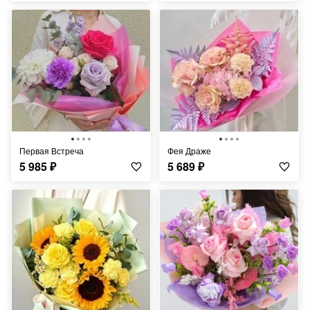
Первая Встреча
Фея Драже
5 985
₽
5 689
₽