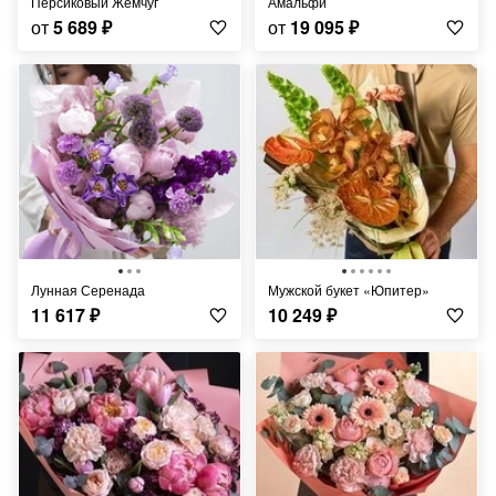
Персиковый Жемчуг
Амальфи
от
5 689
₽
от
19 095
₽
Лунная Серенада
Мужской букет «Юпитер»
11 617
₽
10 249
₽