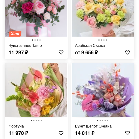
Хит
Чувственное Танго
Арабская Сказка
11 297
₽
от
9 656
₽
Фортуна
Букет Шёпот Океана
11 970
₽
14 011
₽