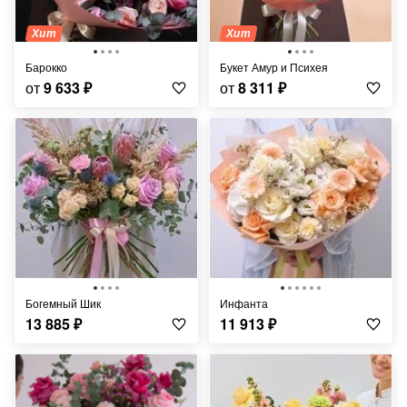
Хит
Хит
Барокко
Букет Амур и Психея
от
9 633
₽
от
8 311
₽
Богемный Шик
Инфанта
13 885
₽
11 913
₽