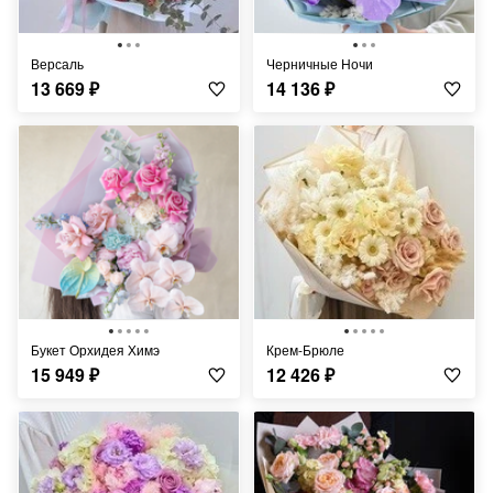
Версаль
Черничные Ночи
13 669
₽
14 136
₽
Букет Орхидея Химэ
Крем-Брюле
15 949
₽
12 426
₽