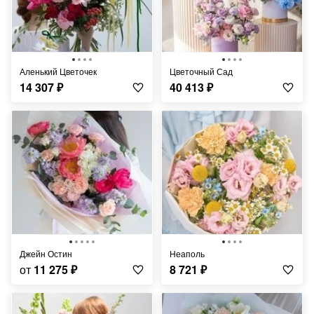
Аленький Цветочек
Цветочный Сад
14 307
₽
40 413
₽
Джейн Остин
Неаполь
от
11 275
₽
8 721
₽