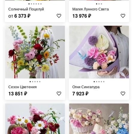
Солнечный Поцелуй
Магия Лунного Света
от
6 373
₽
13 976
₽
Сезон Цветения
Огни Сингапура
13 851
₽
7 923
₽