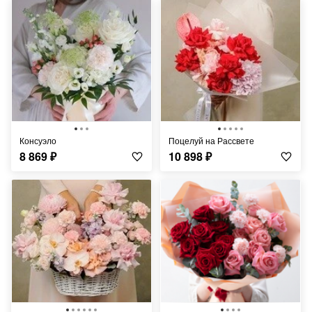
Консуэло
Поцелуй на Рассвете
8 869
₽
10 898
₽