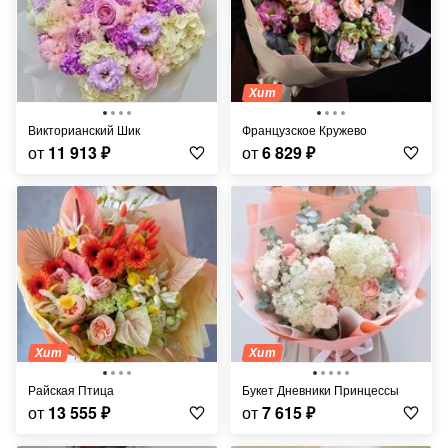
Хит
Викторианский Шик
Французское Кружево
от
11 913
₽
от
6 829
₽
Хит
Хит
Райская Птица
Букет Дневники Принцессы
от
13 555
₽
от
7 615
₽