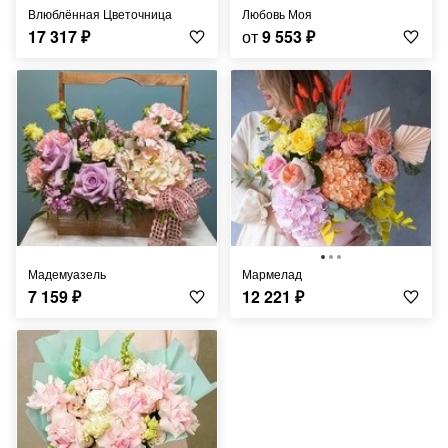
Влюблённая Цветочница
Любовь Моя
17 317
₽
от
9 553
₽
Мадемуазель
Мармелад
7 159
₽
12 221
₽