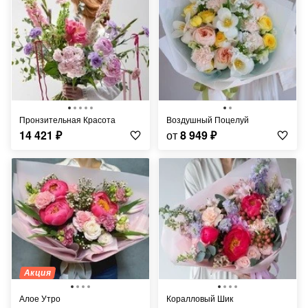
Пронзительная Красота
Воздушный Поцелуй
14 421
₽
от
8 949
₽
Акция
Алое Утро
Коралловый Шик