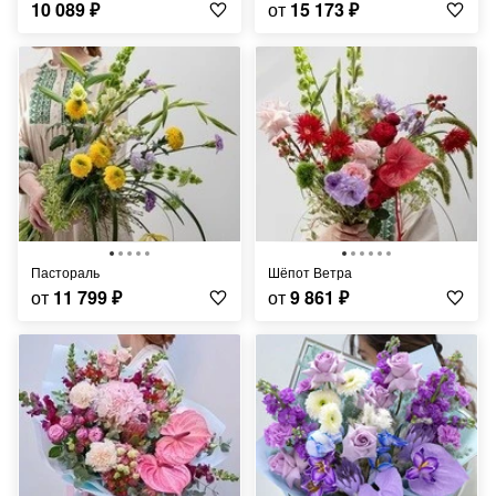
10 089
₽
от
15 173
₽
Пастораль
Шёпот Ветра
от
11 799
₽
от
9 861
₽