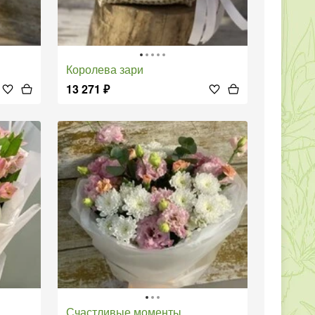
Королева зари
13 271
₽
Счастливые моменты