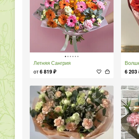
Летняя Сангрия
Волш
от
6 819
₽
6 203