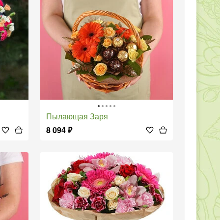
Пылающая Заря
8 094
₽