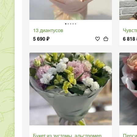
13 диантусов
Чувс
5 690
₽
6 818
Букет из эустомы, альстромерии и диантусов
Перс