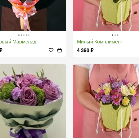
товый Мармелад
Милый Комплимент
₽
4 390
₽