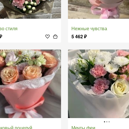
тво стиля
Нежные чувства
₽
5 462
₽
иковый поцелуй
Мечты феи