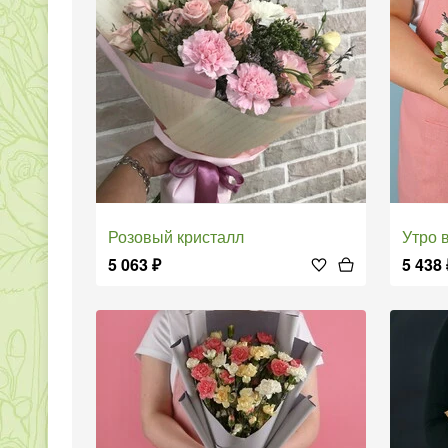
Розовый кристалл
Утро
5 063
₽
5 438