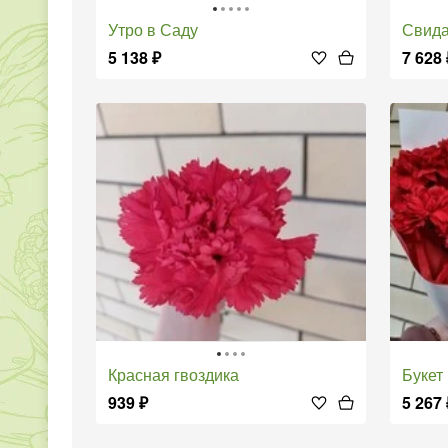
Утро в Саду
Свид
5 138
₽
7 628
Красная гвоздика
Буке
939
₽
5 267