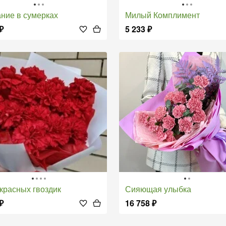
ание в сумерках
Милый Комплимент
₽
5 233
₽
т красных гвоздик
Сияющая улыбка
₽
16 758
₽