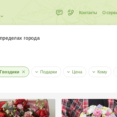
Контакты
О серв
 пределах города
нковские карты любых стран
Гвоздики
Подарки
Цена
Кому