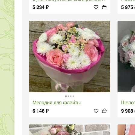
5 234
₽
5 975
Мелодия для флейты
Шепо
6 146
₽
9 908