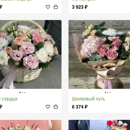
₽
3 923
₽
т сердца
Шелковый путь
₽
6 374
₽