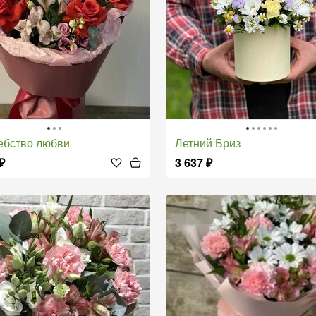
ебство любви
Летний Бриз
₽
3 637
₽