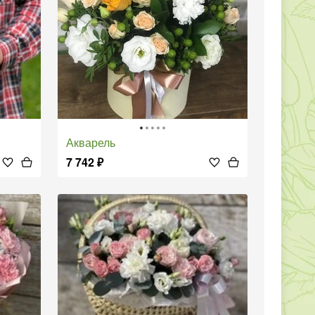
Акварель
7 742
₽