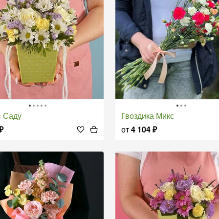
 в Саду
Гвоздика Микс
₽
от
4 104
₽