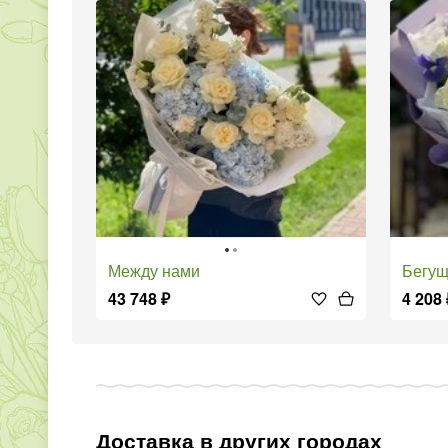
Между нами
Бегу
43 748
₽
4 208
Доставка в других городах