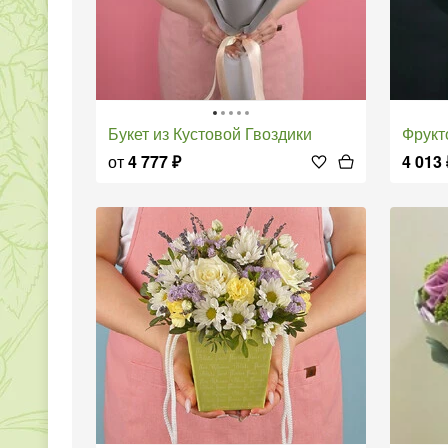
Букет из Кустовой Гвоздики
Фрук
от
4 777
₽
4 013