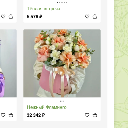
Тёплая встреча
5 576
₽
Нежный Фламинго
32 342
₽