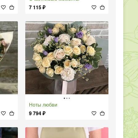
7 115
₽
Ноты любви
9 794
₽