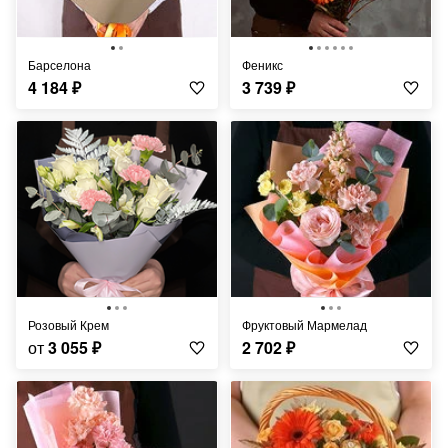
Барселона
Феникс
4 184
₽
3 739
₽
Розовый Крем
Фруктовый Мармелад
от
3 055
₽
2 702
₽