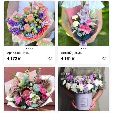
Арабская Ночь
Летний Дождь
4 172
₽
4 161
₽