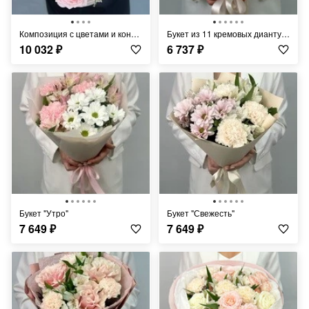
Композиция с цветами и конфетами для Мамы
Букет из 11 кремовых диантусов
10 032
₽
6 737
₽
Букет "Утро"
Букет "Свежесть"
7 649
₽
7 649
₽