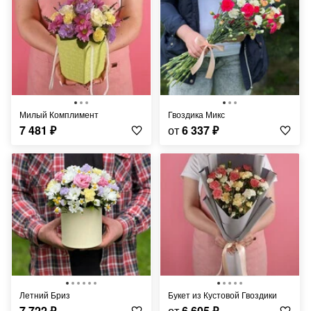
Милый Комплимент
Гвоздика Микс
7 481
₽
от
6 337
₽
Летний Бриз
Букет из Кустовой Гвоздики
7 722
₽
от
6 605
₽