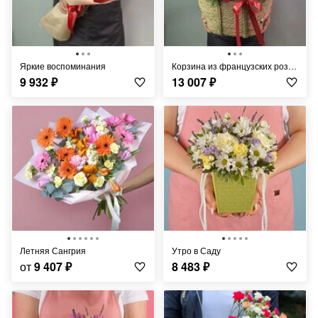
Яркие воспоминания
Корзина из французских роз и диантусов
9 932
₽
13 007
₽
Летняя Сангрия
Утро в Саду
от
9 407
₽
8 483
₽