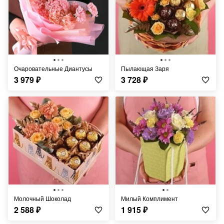
Очаровательные Диантусы
Пылающая Заря
3 979
₽
3 728
₽
Молочный Шоколад
Милый Комплимент
2 588
₽
1 915
₽