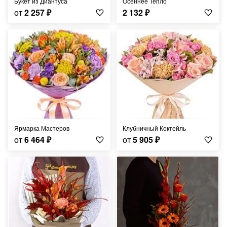
Букет из Диантуса
Осеннее Тепло
от
2 257
₽
2 132
₽
Ярмарка Мастеров
Клубничный Коктейль
от
6 464
₽
от
5 905
₽