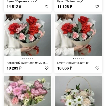
Букет "Утренняя роса"
Букет "Тайны сада"
14 512
₽
11 126
₽
Авторский букет для мамы из французских роз и розовых диантусов
Букет "Аромат счастья"
10 203
₽
10 066
₽