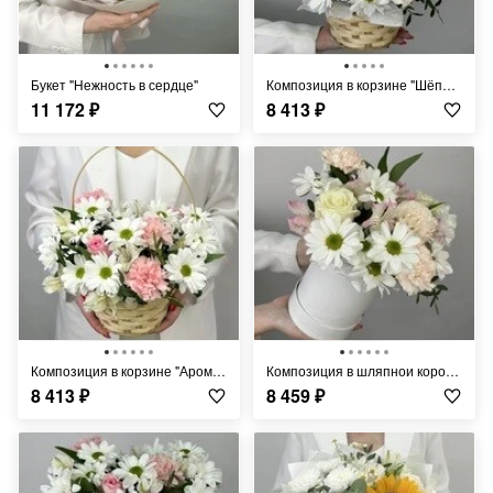
Букет "Нежность в сердце"
Композиция в корзине "Шёпот весны"
11 172
₽
8 413
₽
Композиция в корзине "Аромат счастья"
Композиция в шляпнои коробке "Волшебный сад"
8 413
₽
8 459
₽