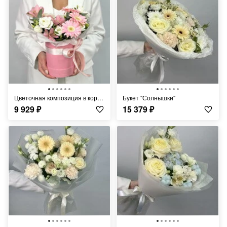
Цветочная композиция в коробке " Милая ромашка"
Букет "Солнышки"
9 929
₽
15 379
₽