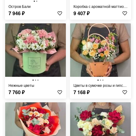
Остров Бали
Коробка с ароматной маттиолой и хризантемой
7 946
₽
9 407
₽
Нежные цветы
Цветы в сумочке розы и гипсофила
7 760
₽
7 168
₽