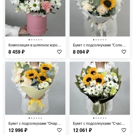
Композиция в шляпнои коробке "Клубничное настроение"
Букет с подсолнухами "Солнечный день"
8 459
₽
8 094
₽
Букет с подсолнухами "Очарование лета"
Букет с подсолнухами "Счастье в букете"
12 996
₽
12 061
₽