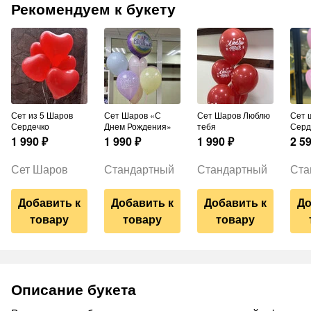
Рекомендуем к букету
Сет из 5 Шаров
Сет Шаров «С
Сет Шаров Люблю
Сет шаров
Сердечко
Днем Рождения»
тебя
Серд
1 990
₽
1 990
₽
1 990
₽
2 5
Сет Шаров
Стандартный
Стандартный
Ста
Добавить к
Добавить к
Добавить к
До
товару
товару
товару
Описание букета