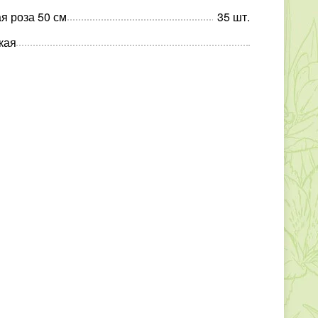
я роза 50 см
35
шт
.
кая