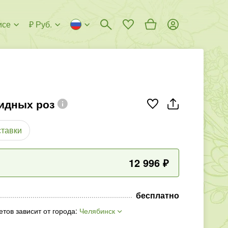
исе
₽ Руб.
идных роз
ставки
12 996
₽
бесплатно
етов зависит от города
:
Челябинск