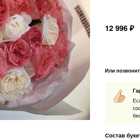
12 996
₽
Или позвонит
Га
Ес
со
бе
Состав буке