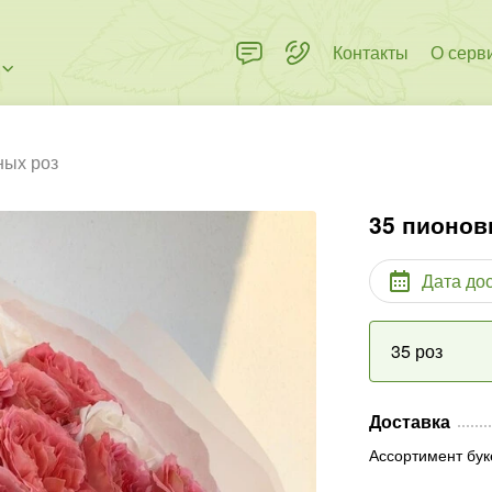
Контакты
О серв
ных роз
35 пионов
Дата до
35 роз
Доставка
Ассортимент бук