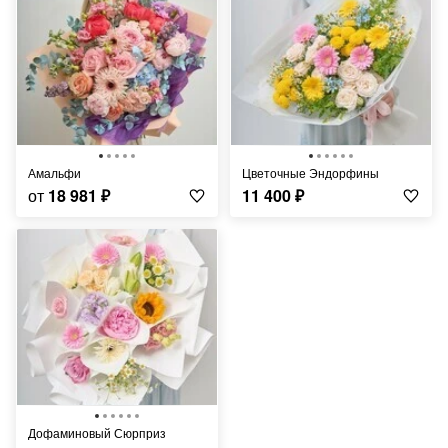
Амальфи
Цветочные Эндорфины
от
18 981
₽
11 400
₽
Дофаминовый Сюрприз