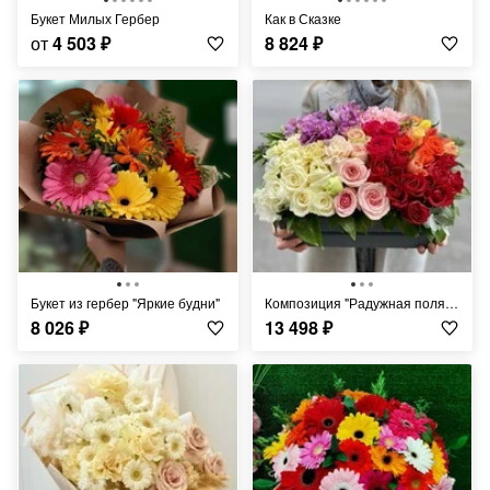
Букет Милых Гербер
Как в Сказке
от
4 503
₽
8 824
₽
Букет из гербер "Яркие будни"
Композиция "Радужная поляна"
8 026
₽
13 498
₽