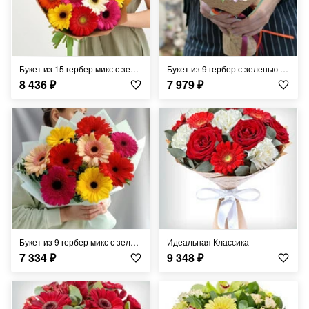
Букет из 15 гербер микс с зеленью в крафте 40 см
Букет из 9 гербер с зеленью в крафте
8 436
₽
7 979
₽
Букет из 9 гербер микс с зеленью в оформлении
Идеальная Классика
7 334
₽
9 348
₽