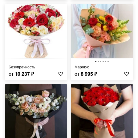
Безупречность
Марокко
от
10 237
₽
от
8 995
₽