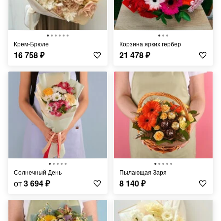
Крем-Брюле
Корзина ярких гербер
16 758
₽
21 478
₽
Солнечный День
Пылающая Заря
от
3 694
₽
8 140
₽