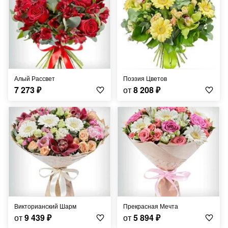
Алый Рассвет
Поэзия Цветов
7 273
₽
от
8 208
₽
Викторианский Шарм
Прекрасная Мечта
от
9 439
₽
от
5 894
₽