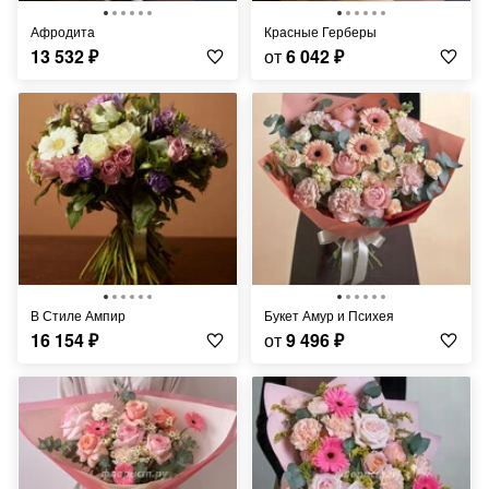
Афродита
Красные Герберы
13 532
₽
от
6 042
₽
В Стиле Ампир
Букет Амур и Психея
16 154
₽
от
9 496
₽