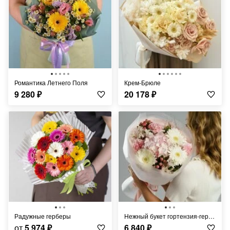
Романтика Летнего Поля
Крем-Брюле
9 280
₽
20 178
₽
Радужные герберы
Нежный букет гортензия-герберера
от
5 974
₽
6 840
₽