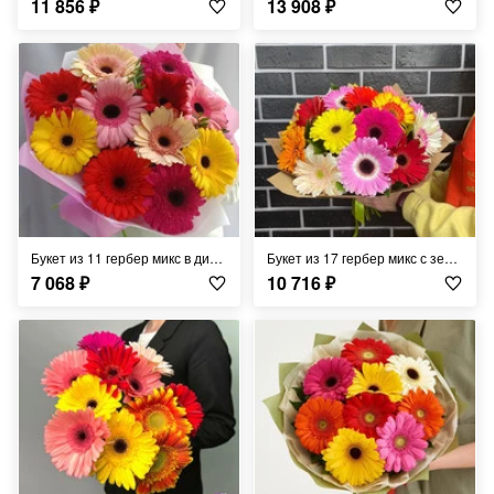
11 856
₽
13 908
₽
Букет из 11 гербер микс в дизайнерском оформлении 45 см
Букет из 17 гербер микс с зеленью в крафте 50 см
7 068
₽
10 716
₽