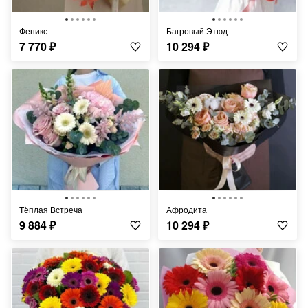
Феникс
Багровый Этюд
7 770
₽
10 294
₽
Тёплая Встреча
Афродита
9 884
₽
10 294
₽