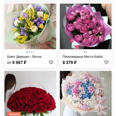
Букет Девушка – Весна
Пионовидные Мисти Баблс
от
6 967
₽
8 379
₽
Акция