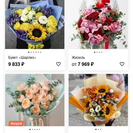
Букет «Шарлиз»
Жизель
9 833
₽
от
7 969
₽
Акция