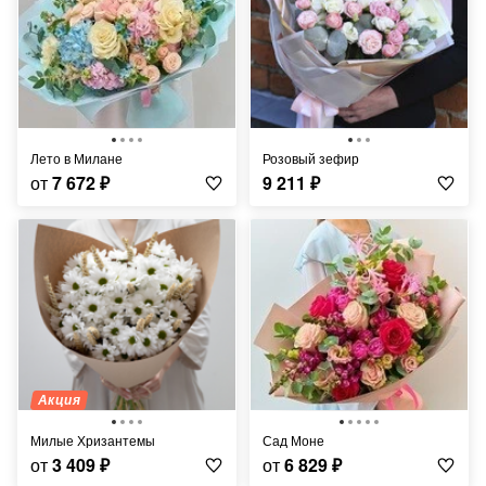
Лето в Милане
Розовый зефир
от
7 672
₽
9 211
₽
Акция
Милые Хризантемы
Сад Моне
от
3 409
₽
от
6 829
₽