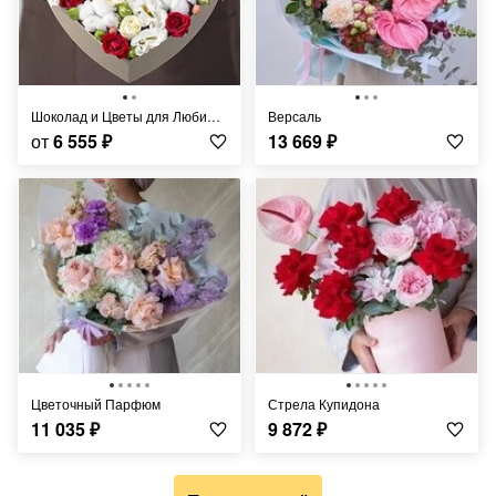
Шоколад и Цветы для Любимой
Версаль
от
6 555
₽
13 669
₽
Цветочный Парфюм
Стрела Купидона
11 035
₽
9 872
₽