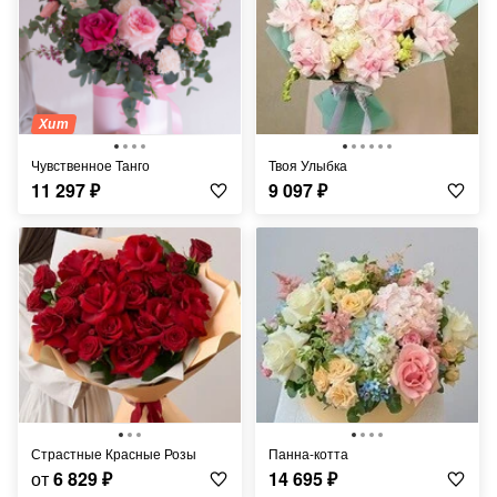
Хит
Чувственное Танго
Твоя Улыбка
11 297
₽
9 097
₽
Страстные Красные Розы
Панна-котта
от
6 829
₽
14 695
₽