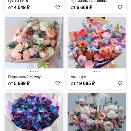
Цветы Лета
Премиальные Пионы
от
4 549
₽
от
6 669
₽
Персиковый Жемчуг
Амальфи
от
5 689
₽
от
19 095
₽