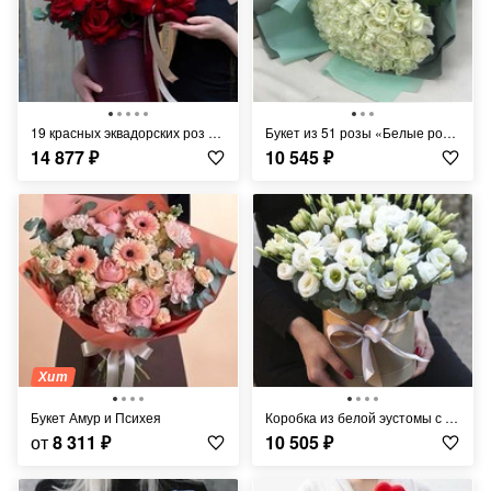
19 красных эквадорских роз в шляпной коробке
Букет из 51 розы «Белые розы Аваланч в дизайнерской упаковке»
14 877
₽
10 545
₽
Хит
Букет Амур и Психея
Коробка из белой эустомы с эвкалиптом "Мадмуазель"
от
8 311
₽
10 505
₽