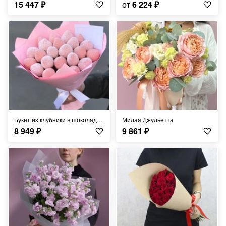
15 447
₽
от
6 224
₽
Букет из клубники в шоколаде «Нанси» - S
Милая Джульетта
8 949
₽
9 861
₽