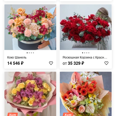
Коко Шанель
Роскошная Корзина с Красными Розами
14 546
₽
от
35 329
₽
Хит
Хит