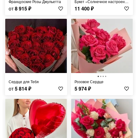
Французские Розы Джульетта
Букет «Солнечное настроение»
от
8 915
₽
11 400
₽
Сердце для Тебя
Розовое Сердце
от
5 814
₽
5 974
₽