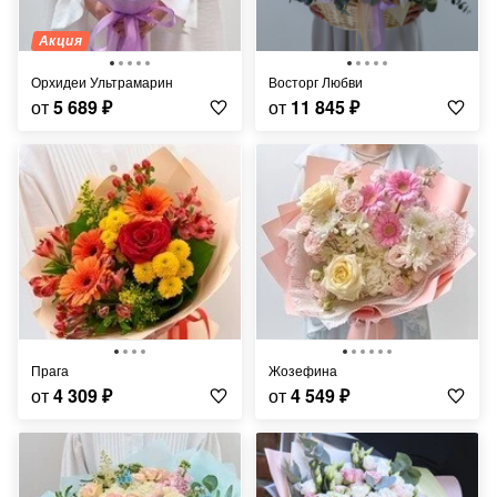
Акция
Орхидеи Ультрамарин
Восторг Любви
от
5 689
₽
от
11 845
₽
Прага
Жозефина
от
4 309
₽
от
4 549
₽