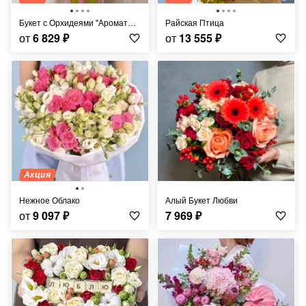
Букет с Орхидеями "Ароматы Бордо"
Райская Птица
от
6 829
₽
от
13 555
₽
Акция
Нежное Облако
Алый Букет Любви
от
9 097
₽
7 969
₽