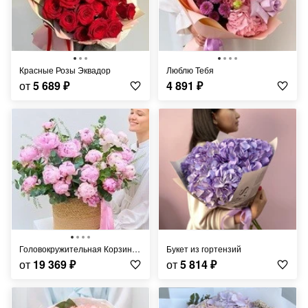
Красные Розы Эквадор
Люблю Тебя
от
5 689
₽
4 891
₽
Головокружительная Корзина Пионов
Букет из гортензий
от
19 369
₽
от
5 814
₽