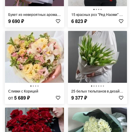
Букет из невероятных ароматных маттиол
15 красных роз "Ред Наоми" 50 см в крафт бумаге
9 690
₽
6 823
₽
Сливки с Корицей
25 белых тюльпанов в дизайнерской упаковке
от
5 689
₽
9 377
₽