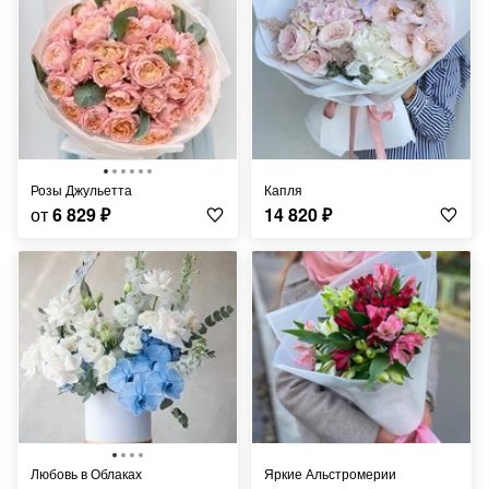
Розы Джульетта
Капля
от
6 829
₽
14 820
₽
Любовь в Облаках
Яркие Альстромерии