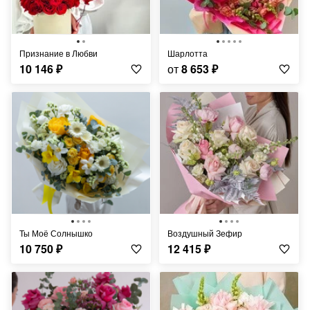
Признание в Любви
Шарлотта
10 146
₽
от
8 653
₽
Ты Моё Солнышко
Воздушный Зефир
10 750
₽
12 415
₽