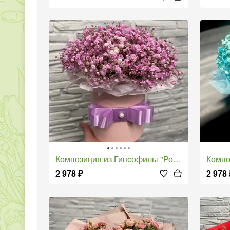
Композиция из Гипсофилы "Розовый Фламинго"
Компо
2 978
₽
2 978