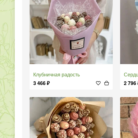
Клубничная радость
Серд
3 466
₽
2 796