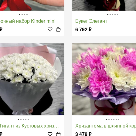
рочный набор Kinder mini
Букет Элегант
₽
6 792
₽
 Гигант из Кустовых хризантем
Хризантема в шляпной ко
₽
3 478
₽