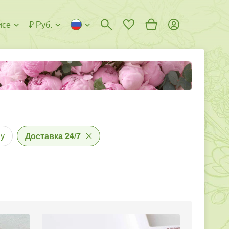
исе
₽ Руб.
у
Доставка 24/7