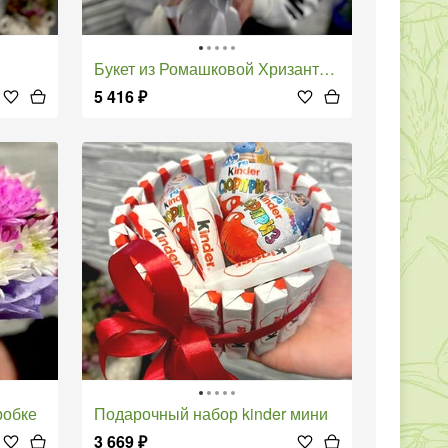
Букет из Ромашковой Хризантемы и Альстромерии
5 416
₽
робке
Подарочный набор kinder мини
3 669
₽