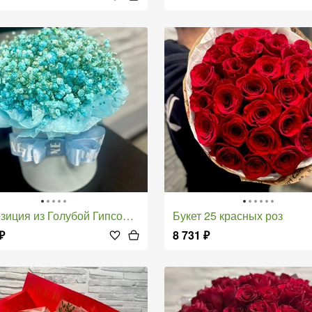
зиция из Голубой Гипсофилы
Букет 25 красных роз
₽
8 731
₽