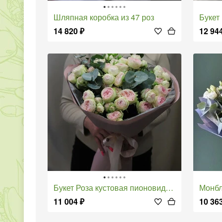
Шляпная коробка из 47 роз
Буке
14 820
₽
12 94
Букет Роза кустовая пионовидная
Монб
11 004
₽
10 36