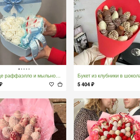
це раффаэлло и мыльной розы
Букет из клубники в шокол
₽
5 404
₽