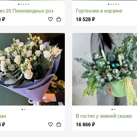
т из 25 Пионовидных роз
Гортензии в корзине
4
₽
18 528
₽
лан
В гостях у зимней сказки
3
₽
16 866
₽