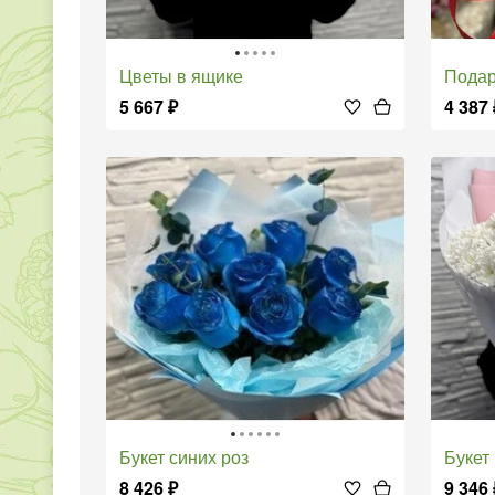
Цветы в ящике
Пода
5 667
₽
4 387
Букет синих роз
Букет
8 426
₽
9 346