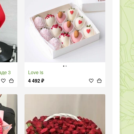
аде 3
Love is
4 492
₽