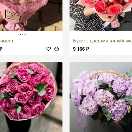
лимент
Букет с цветами и клубникой в шоко
₽
9 166
₽