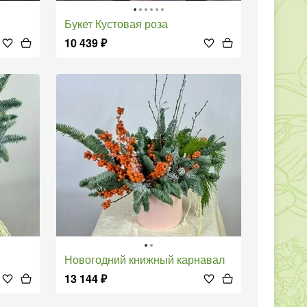
Букет Кустовая роза
10 439
₽
Новогодний книжный карнавал
13 144
₽