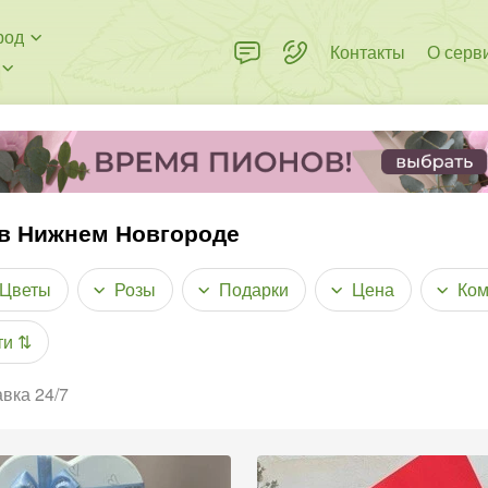
род
Контакты
О серв
 в Нижнем Новгороде
Цветы
Розы
Подарки
Цена
Ком
ти
⇅
вка 24/7