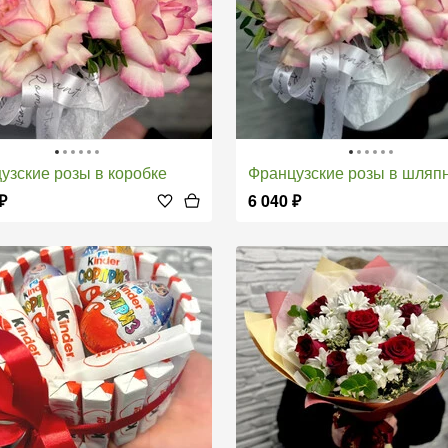
цузские розы в коробке
Французские розы в шляпной кор
₽
6 040
₽