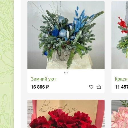
Зимний уют
Крас
16 866
₽
11 45