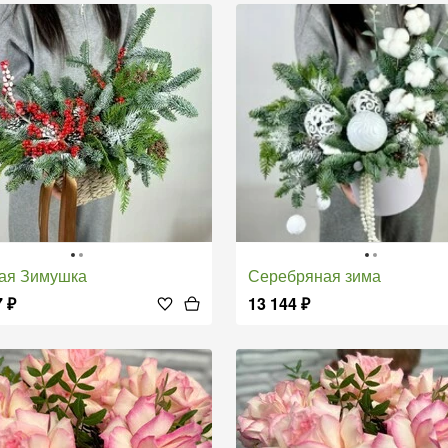
ная Зимушка
Серебряная зима
7
₽
13 144
₽