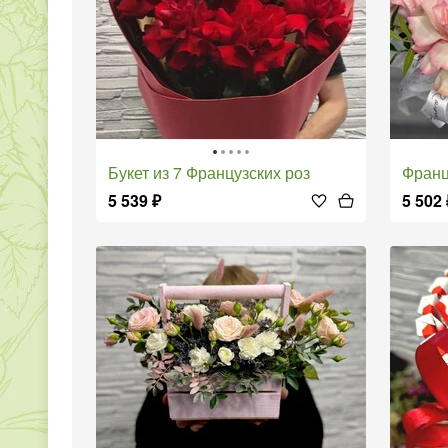
Букет из 7 Французских роз
Фран
5 539
₽
5 502