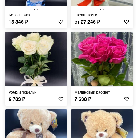
Белоснежка
Океан любви
15 846
₽
от
27 246
₽
Робкий поцелуй
Малиновый рассвет
6 783
₽
7 638
₽