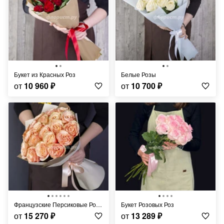
Букет из Красных Роз
Белые Розы
от
10 960
₽
от
10 700
₽
Французские Персиковые Розы
Букет Розовых Роз
от
15 270
₽
от
13 289
₽