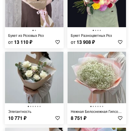
Букет из Розовых Роз
Букет Разноцветных Роз
от
13 110
₽
от
13 908
₽
Элегантность
Нежная Белоснежная Гипсофила
10 771
₽
8 751
₽