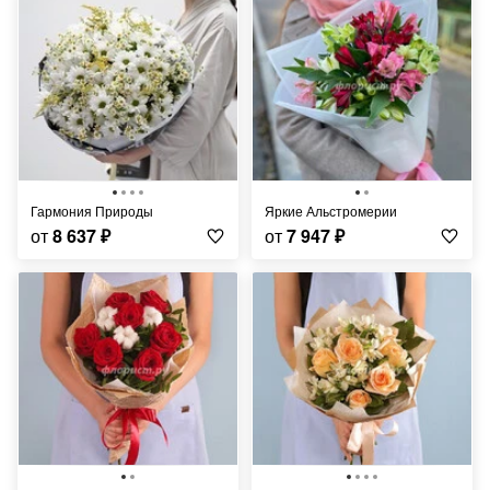
Гармония Природы
Яркие Альстромерии
от
8 637
₽
от
7 947
₽