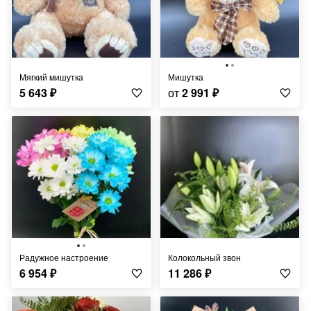
Мягкий мишутка
Мишутка
5 643
₽
от
2 991
₽
Радужное настроение
Колокольный звон
6 954
₽
11 286
₽