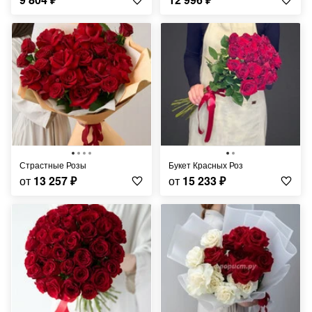
Страстные Розы
Букет Красных Роз
от
13 257
₽
от
15 233
₽