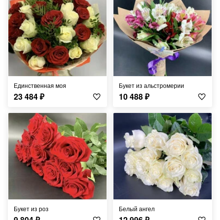
Единственная моя
Букет из альстромерии
23 484
₽
10 488
₽
Букет из роз
Белый ангел
9 804
₽
12 996
₽