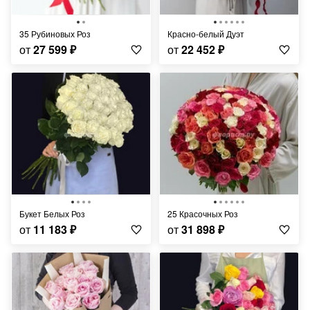
35 Рубиновых Роз
Красно-белый Дуэт
от
27 599
₽
от
22 452
₽
Букет Белых Роз
25 Красочных Роз
от
11 183
₽
от
31 898
₽