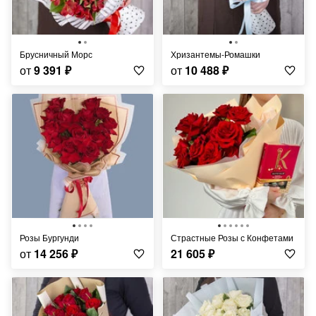
Брусничный Морс
Хризантемы-Ромашки
от
9 391
₽
от
10 488
₽
Розы Бургунди
Страстные Розы с Конфетами
от
14 256
₽
21 605
₽