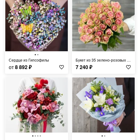
Сердце из Гипсофилы
Букет из 35 зелено-розовых роз с лентой Кения 40 см.
от
8 892
₽
7 240
₽