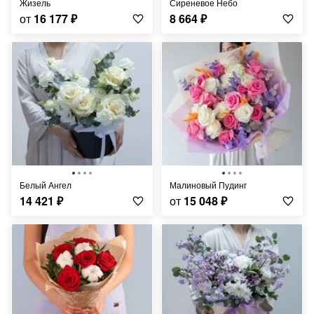
Жизель
Сиреневое Небо
от
16 177
₽
8 664
₽
Белый Ангел
Малиновый Пудинг
14 421
₽
от
15 048
₽