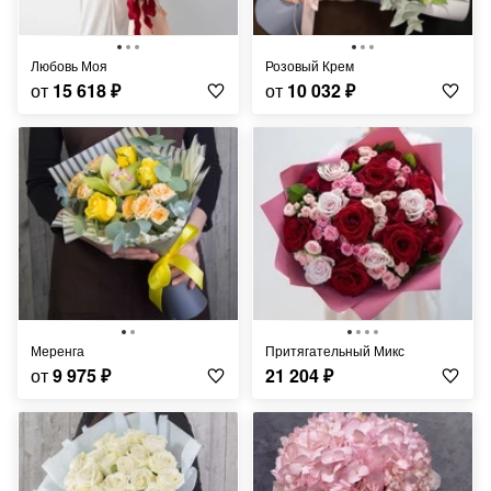
Любовь Моя
Розовый Крем
от
15 618
₽
от
10 032
₽
Меренга
Притягательный Микс
от
9 975
₽
21 204
₽