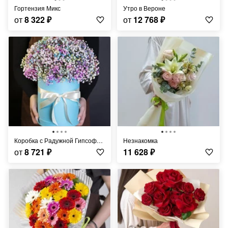
Гортензия Микс
Утро в Вероне
от
8 322
₽
от
12 768
₽
Коробка с Радужной Гипсофилой
Незнакомка
от
8 721
₽
11 628
₽