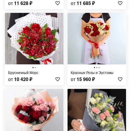
от
11 628
₽
от
11 685
₽
Брусничный Морс
Красные Розы и Эустомы
от
10 420
₽
от
15 960
₽