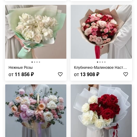
Нежные Розы
Клубнично-Малиновое Настроение
от
11 856
₽
от
13 908
₽