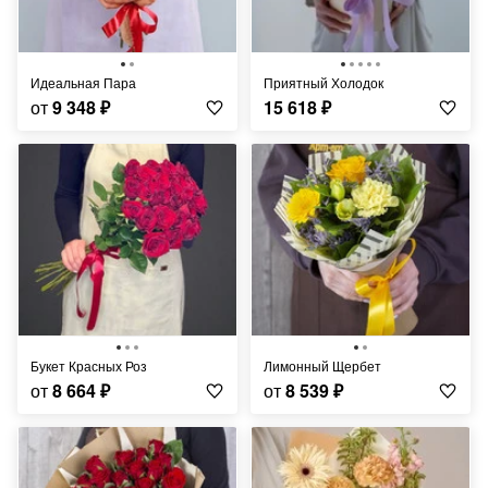
Идеальная Пара
Приятный Холодок
от
9 348
₽
15 618
₽
Букет Красных Роз
Лимонный Щербет
от
8 664
₽
от
8 539
₽