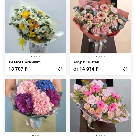
Ты Моё Солнышко
Амур и Психея
18 707
₽
от
14 934
₽