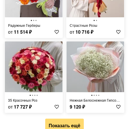
Радужные Герберы
Страстные Розы
от
11 514
₽
от
10 716
₽
35 Красочных Роз
Нежная Белоснежная Гипсофила
от
17 727
₽
9 120
₽
Показать ещё