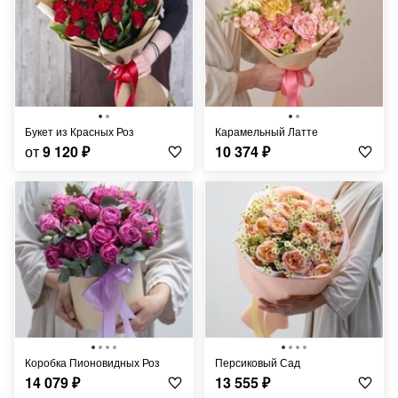
Букет из Красных Роз
Карамельный Латте
от
9 120
₽
10 374
₽
Коробка Пионовидных Роз
Персиковый Сад
14 079
₽
13 555
₽