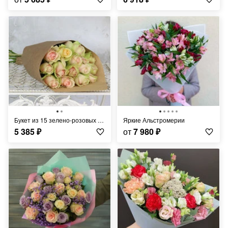
Букет из 15 зелено-розовых роз в крафте Кения 40 см.
Яркие Альстромерии
5 385
₽
от
7 980
₽