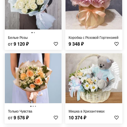
Белые Розы
Коробка с Розовой Гортензией
от
9 120
₽
9 348
₽
Только Чувства
Мишка в Хризантемах
от
9 576
₽
10 374
₽