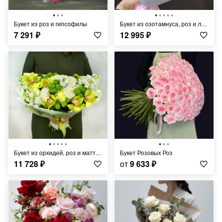
Букет из роз и гипсофилы
Букет из озотамнуса, роз и лизиантусов
7 291
₽
12 995
₽
Букет из орхидей, роз и маттиолы
Букет Розовых Роз
11 728
₽
от
9 633
₽