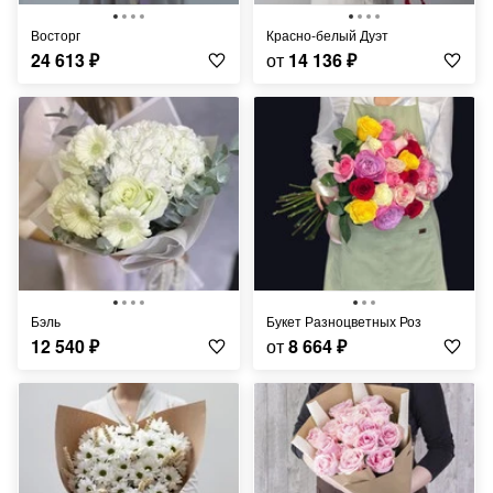
Восторг
Красно-белый Дуэт
24 613
₽
от
14 136
₽
Бэль
Букет Разноцветных Роз
12 540
₽
от
8 664
₽