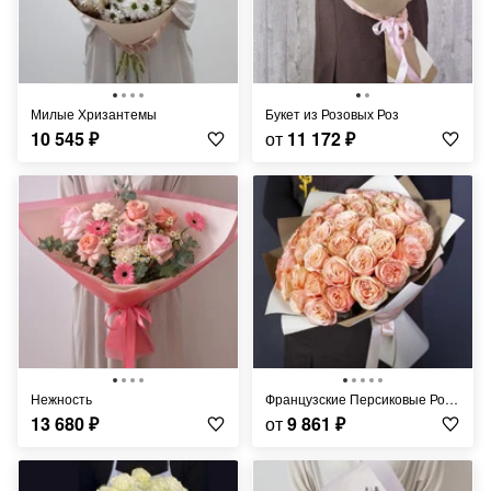
Милые Хризантемы
Букет из Розовых Роз
10 545
₽
от
11 172
₽
Нежность
Французские Персиковые Розы
13 680
₽
от
9 861
₽