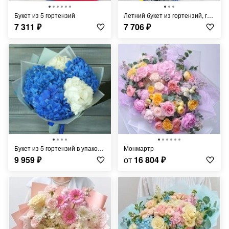
Букет из 5 гортензий
Летний букет из гортензий, гвоздик и альхемилл в оригинальной упаковке
7 311
₽
7 706
₽
Букет из 5 гортензий в упаковке
Монмартр
9 959
₽
от
16 804
₽