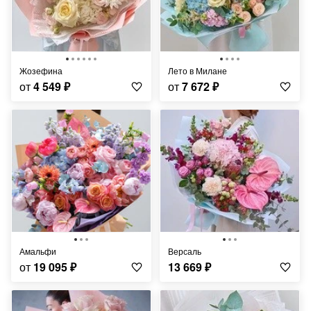
Жозефина
Лето в Милане
от
4 549
₽
от
7 672
₽
Амальфи
Версаль
от
19 095
₽
13 669
₽