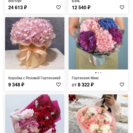
Восторг
Бэль
24 613
₽
12 540
₽
Коробка с Розовой Гортензией
Гортензия Микс
9 348
₽
от
8 322
₽