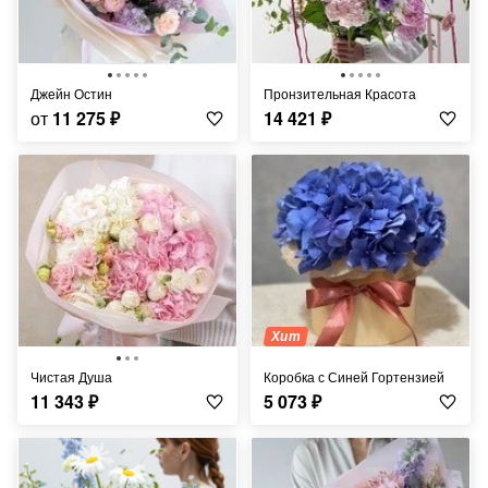
Джейн Остин
Пронзительная Красота
от
11 275
₽
14 421
₽
Хит
Чистая Душа
Коробка с Синей Гортензией
11 343
₽
5 073
₽