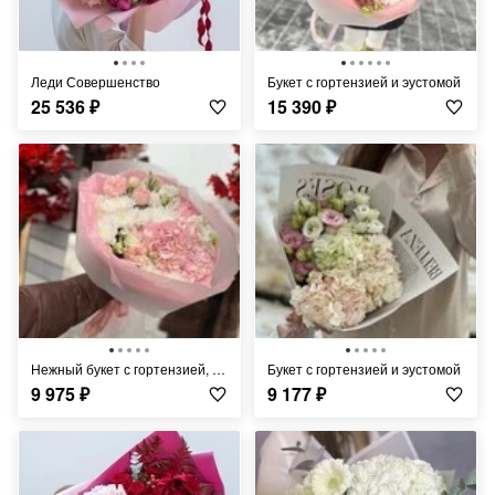
Леди Совершенство
Букет с гортензией и эустомой
25 536
₽
15 390
₽
Нежный букет с гортензией, кустовой розой и эустомой
Букет с гортензией и эустомой
9 975
₽
9 177
₽