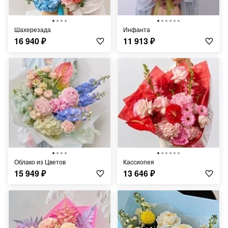
Шахерезада
Инфанта
16 940
₽
11 913
₽
Облако из Цветов
Кассиопея
15 949
₽
13 646
₽