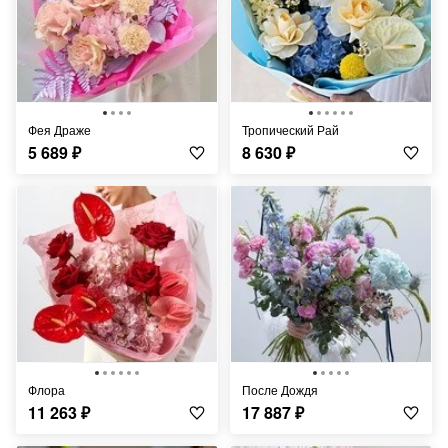
Фея Драже
Тропический Рай
5 689
₽
8 630
₽
Флора
После Дождя
11 263
₽
17 887
₽