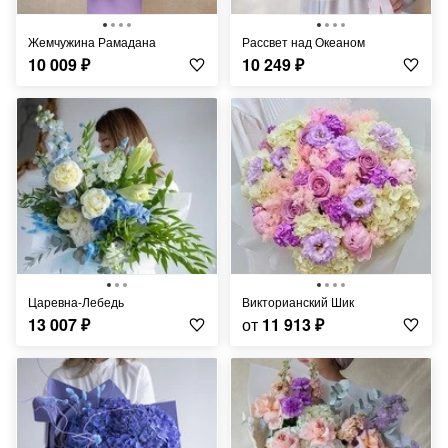
Жемчужина Рамадана
Рассвет над Океаном
10 009
₽
10 249
₽
Царевна-Лебедь
Викторианский Шик
13 007
₽
от
11 913
₽