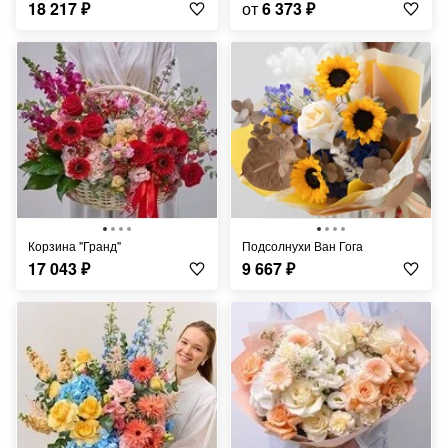
18 217
₽
от
6 373
₽
Корзина "Гранд"
Подсолнухи Ван Гога
17 043
₽
9 667
₽