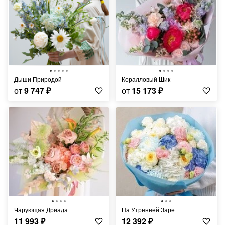
Дыши Природой
Коралловый Шик
от
9 747
₽
от
15 173
₽
Чарующая Дриада
На Утренней Заре
11 993
₽
12 392
₽