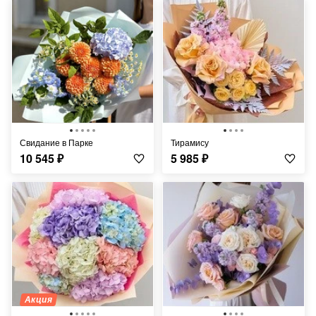
Свидание в Парке
Тирамису
10 545
₽
5 985
₽
Акция