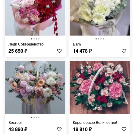
Леди Совершенство
Бэль
25 650
₽
14 478
₽
Восторг
Королевское Величество!
43 890
₽
18 810
₽