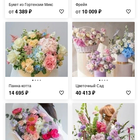
Букет из Гортензии Микс
Фрейя
от
4 389
₽
от
10 009
₽
Панна-котта
Цветочный Сад
14 695
₽
40 413
₽