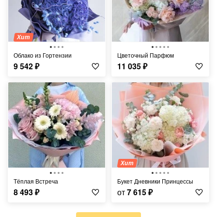
Хит
Облако из Гортензии
Цветочный Парфюм
9 542
₽
11 035
₽
Хит
Тёплая Встреча
Букет Дневники Принцессы
8 493
₽
от
7 615
₽