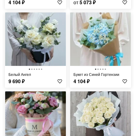
4 104
₽
от
5 073
₽
Белый Ангел
Букет из Синей Гортензии
9 690
₽
4 104
₽