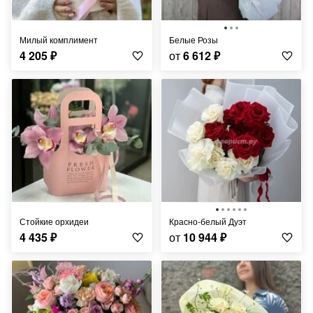
Милый комплимент
Белые Розы
4 205
₽
от
6 612
₽
Стойкие орхидеи
Красно-белый Дуэт
4 435
₽
от
10 944
₽