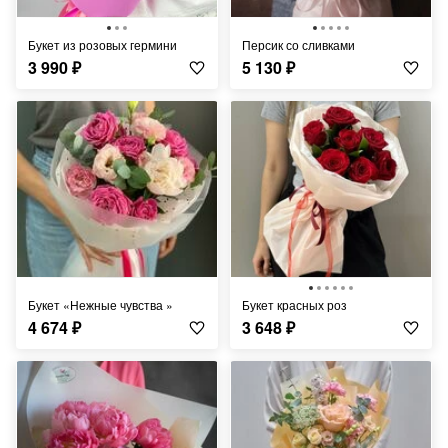
Букет из розовых гермини
Персик со сливками
3 990
₽
5 130
₽
Букет «Нежные чувства »
Букет красных роз
4 674
₽
3 648
₽