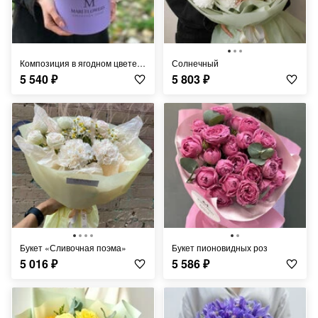
Композиция в ягодном цвете с орхидеями
Солнечный
5 540
₽
5 803
₽
Букет «Сливочная поэма»
Букет пионовидных роз
5 016
₽
5 586
₽