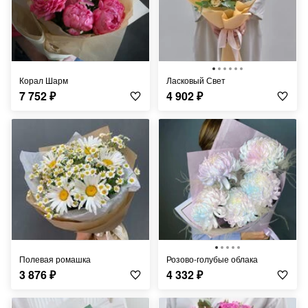
Корал Шарм
Ласковый Свет
7 752
₽
4 902
₽
Полевая ромашка
Розово-голубые облака
3 876
₽
4 332
₽