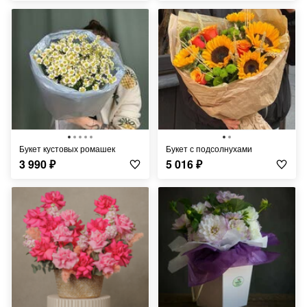
Букет кустовых ромашек
Букет с подсолнухами
3 990
₽
5 016
₽