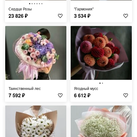
Сердце Розы
"Гармония"
23 826
₽
3 534
₽
Таинственный лес
Ягодный мусс
7 592
₽
6 612
₽