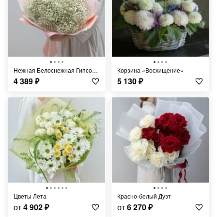
Нежная Белоснежная Гипсофила
Корзина «Восхищение»
4 389
₽
5 130
₽
Цветы Лета
Красно-белый Дуэт
от
4 902
₽
от
6 270
₽