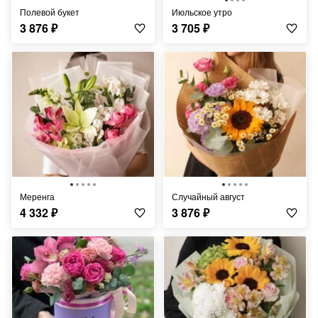
Полевой букет
Июльское утро
3 876
₽
3 705
₽
Меренга
Случайный август
4 332
₽
3 876
₽