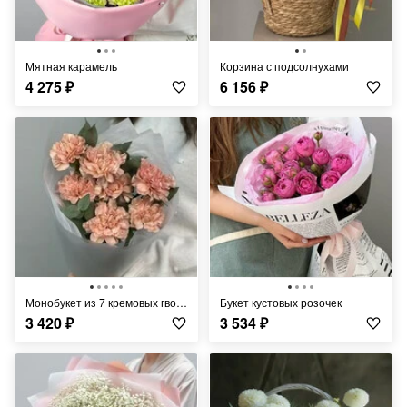
Мятная карамель
Корзина с подсолнухами
4 275
₽
6 156
₽
Монобукет из 7 кремовых гвоздик
Букет кустовых розочек
3 420
₽
3 534
₽