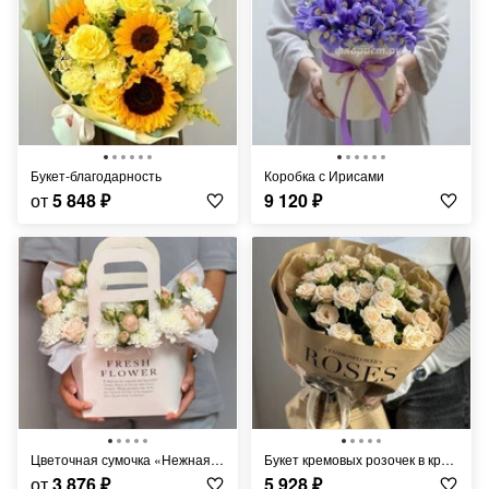
Букет-благодарность
Коробка с Ирисами
от
5 848
₽
9 120
₽
Цветочная сумочка «Нежная роза»
Букет кремовых розочек в крафте
от
3 876
₽
5 928
₽