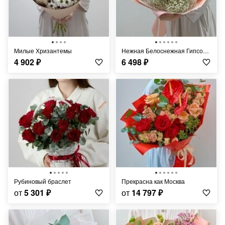
Милые Хризантемы
Нежная Белоснежная Гипсофила
4 902
₽
6 498
₽
Рубиновый браслет
Прекрасна как Москва
от
5 301
₽
от
14 797
₽