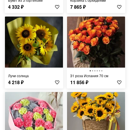
Букет из 3 гортензий
Корзина с орхидеями
4 332
₽
7 865
₽
Лучи солнца
31 роза Испания 70 см
4 218
₽
11 856
₽