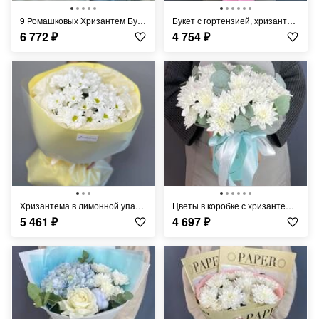
9 Ромашковых Хризантем Букет
Букет с гортензией, хризантемой, гвоздиками и розой
6 772
₽
4 754
₽
Хризантема в лимонной упаковке
Цветы в коробке с хризантемой и эвкалиптом
5 461
₽
4 697
₽