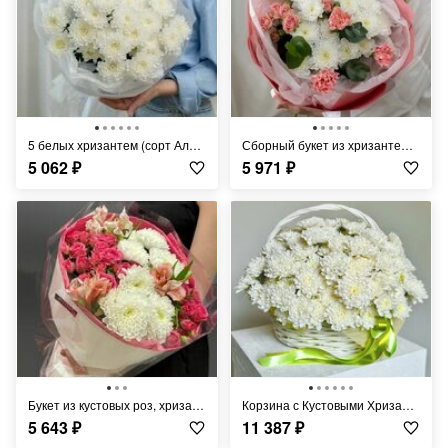
5 белых хризантем (сорт Алтай)
Сборный букет из хризантем и диантусов
5 062
₽
5 971
₽
Букет из кустовых роз, хризантем, альстромерий
Корзина с Кустовыми Хризантемами
5 643
₽
11 387
₽