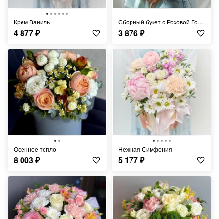
Крем Ваниль
Сборный букет с Розовой Гортензией
4 877
₽
3 876
₽
Осеннее тепло
Нежная Симфония
8 003
₽
5 177
₽