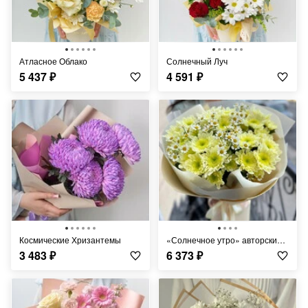
Атласное Облако
Солнечный Луч
5 437
₽
4 591
₽
Космические Хризантемы
«Солнечное утро» авторский букет
3 483
₽
6 373
₽