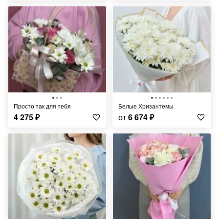
Просто так для тебя
Белые Хризантемы
4 275
₽
от
6 674
₽