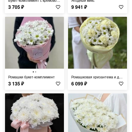
Букет-комплимент с кремовой розой
Ягодный микс
3 705
₽
9 941
₽
Ромашки букет-комплимент
Ромашковая хризантема и диантусы
3 135
₽
6 099
₽