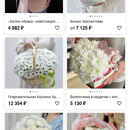
«Белое облако» композиция из хризантемы
Белые Хризантемы
4 982
₽
от
7 125
₽
Очаровательная Корзина Хризантем
Валентинка в сердечке с конфетами
12 354
₽
5 130
₽