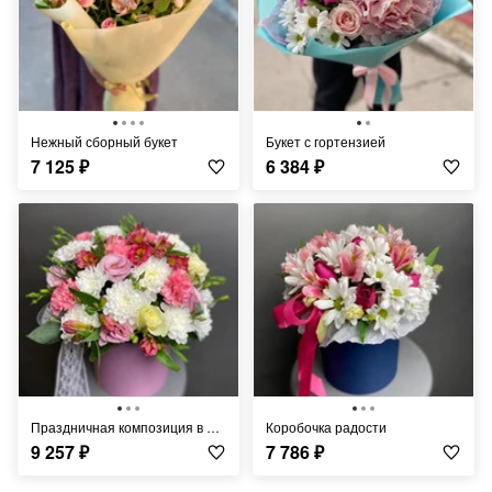
Нежный сборный букет
Букет с гортензией
7 125
₽
6 384
₽
Праздничная композиция в шляпной коробке
Коробочка радости
9 257
₽
7 786
₽