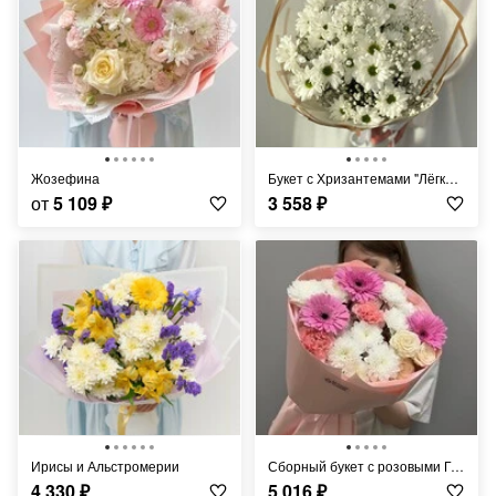
Жозефина
Букет с Хризантемами "Лёгкий Ветерок"
от
5 109
₽
3 558
₽
Ирисы и Альстромерии
Сборный букет с розовыми Герберами
4 330
₽
5 016
₽