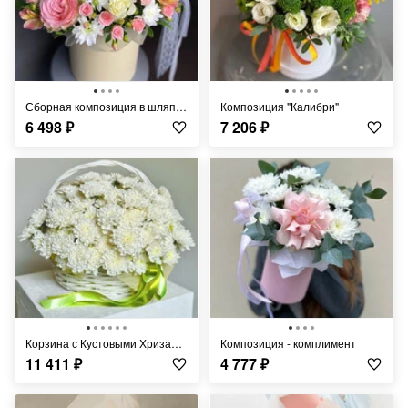
Сборная композиция в шляпной коробке
Композиция "Калибри"
6 498
₽
7 206
₽
Корзина с Кустовыми Хризантемами
Композиция - комплимент
11 411
₽
4 777
₽