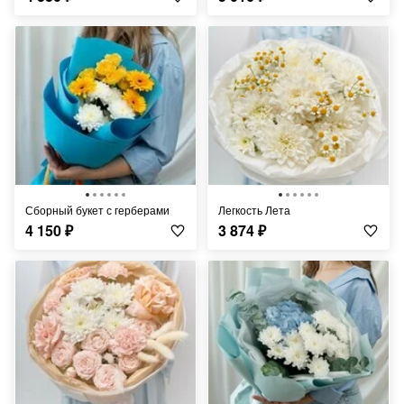
Сборный букет с герберами
Легкость Лета
4 150
₽
3 874
₽