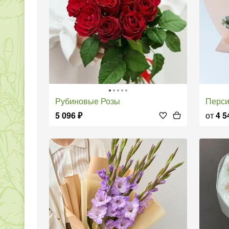
Рубиновые Розы
Перс
5 096
₽
от
4 5