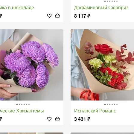
ника в шоколаде
Дофаминовый Сюрприз
₽
8 117
₽
ические Хризантемы
Испанский Романс
₽
3 431
₽