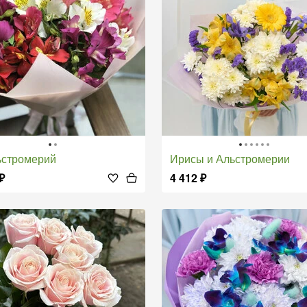
льстромерий
Ирисы и Альстромерии
₽
4 412
₽