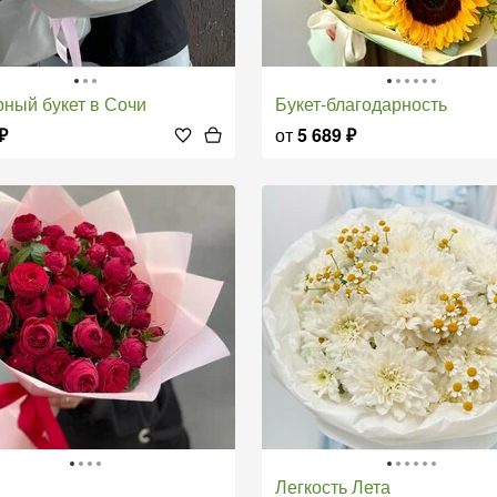
рный букет в Сочи
Букет-благодарность
₽
от
5 689
₽
Легкость Лета