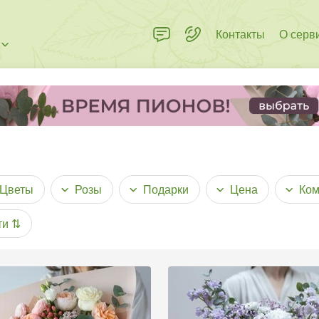
Контакты
О серв
Цветы
Розы
Подарки
Цена
Ком
ти
⇅