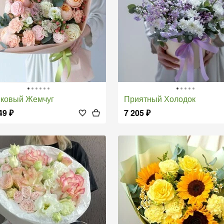
иковый Жемчуг
Приятный Холодок
49
₽
7 205
₽