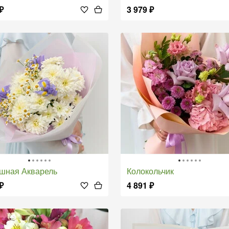
₽
3 979
₽
ушная Акварель
Колокольчик
₽
4 891
₽