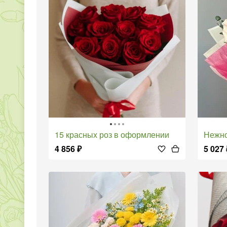
15 красных роз в оформлении
Нежн
4 856
₽
5 027