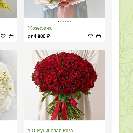
Жозефина
от
4 805
₽
101 Рубиновая Роза