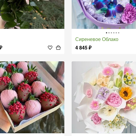
Сиреневое Облако
₽
4 845
₽