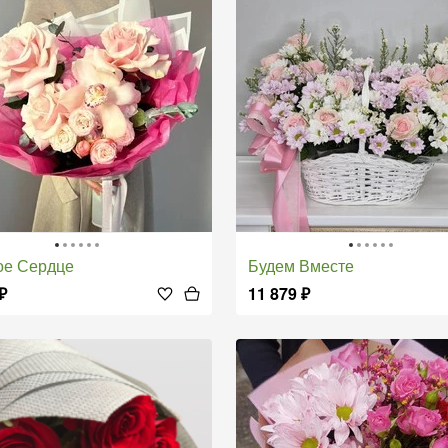
ое Сердце
Будем Вместе
₽
11 879
₽