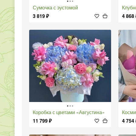
Сумочка с эустомой
Клуб
3 819
₽
4 868
Коробка с цветами «Августина»
Косм
11 799
₽
4 754