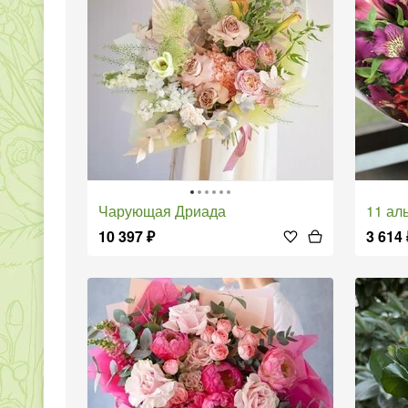
Чарующая Дриада
11 а
10 397
₽
3 614