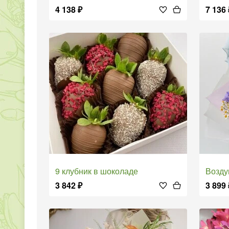
4 138
₽
7 136
9 клубник в шоколаде
Возд
3 842
₽
3 899