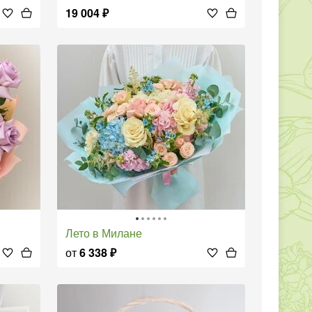
19 004
₽
Лето в Милане
от
6 338
₽