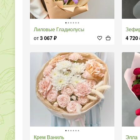
Лиловые Гладиолусы
Зефи
от
3 067
₽
4 720
Крем Ваниль
Элла