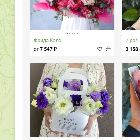
Фрида Кало
7 роз
от
7 547
₽
3 158