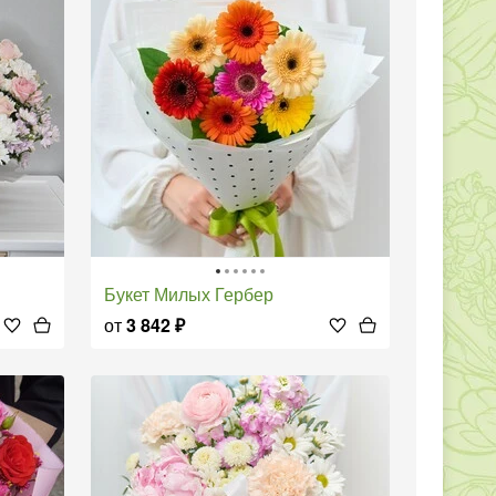
Букет Милых Гербер
от
3 842
₽