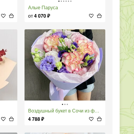
Алые Паруса
от
4 070
₽
Воздушный букет в Сочи из французских роз и эустом
4 788
₽