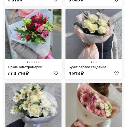
Яркие Альстромерии
Букет первое свидание
от
3 716
₽
4 913
₽