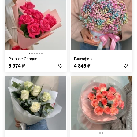
Розовое Сердце
Гипсофила
5 974
₽
4 845
₽