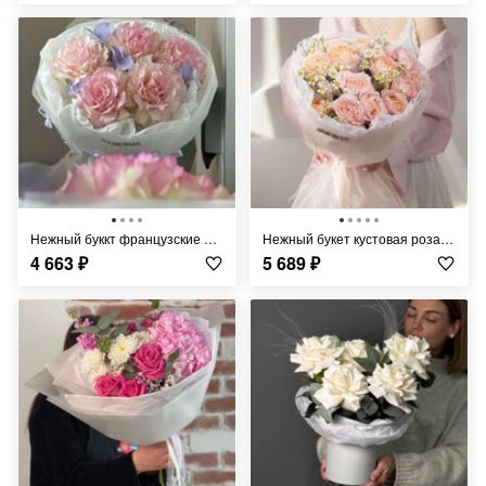
Нежный буккт французские розы эсперанса и лавандовый эвкалипт
Нежный букет кустовая роза Джульетта и матрикария
4 663
₽
5 689
₽