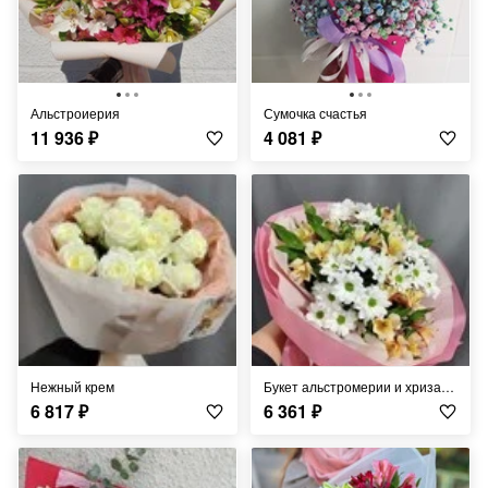
Альстроиерия
Сумочка счастья
11 936
₽
4 081
₽
Нежный крем
Букет альстромерии и хризантем
6 817
₽
6 361
₽