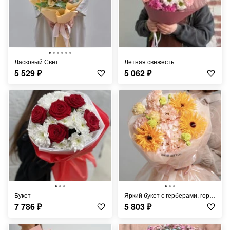
Ласковый Свет
Летняя свежесть
5 529
₽
5 062
₽
Букет
Яркий букет с герберами, гортензией и эустомой
7 786
₽
5 803
₽