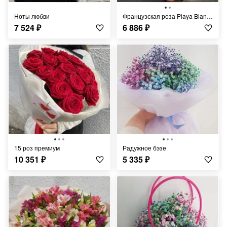
Ноты любви
Французская роза Playa Blanca
7 524
₽
6 886
₽
15 роз премиум
Радужное бэзе
10 351
₽
5 335
₽