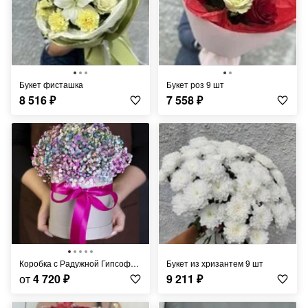
Букет фисташка
Букет роз 9 шт
8 516
₽
7 558
₽
Коробка с Радужной Гипсофилой
Букет из хризантем 9 шт
от
4 720
₽
9 211
₽