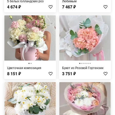
5 белых голландских роз
Любимым
4 674
₽
7 467
₽
Цветочная композиция
Букет из Розовой Гортензии
8 151
₽
3 751
₽