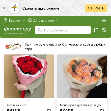
Скачать приложение
ОТКРЫТЬ
Таганрог
Дата доставки
Поиск букетов
Бесплатная доставка в пределах города
9 красных роз
Моно букет кустовая роза джульетта с эвкалиптом
5 518
₽
5 005
₽