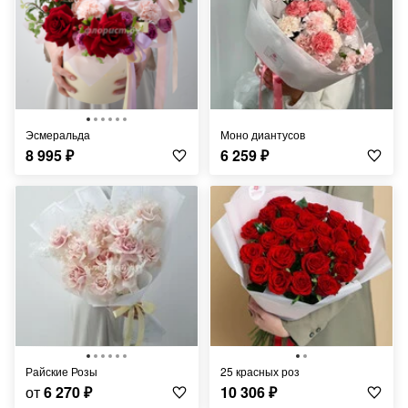
Эсмеральда
Моно диантусов
8 995
₽
6 259
₽
Райские Розы
25 красных роз
от
6 270
₽
10 306
₽