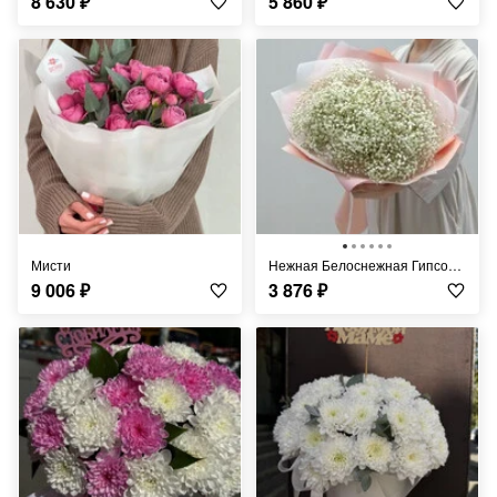
8 630
₽
5 860
₽
Мисти
Нежная Белоснежная Гипсофила
9 006
₽
3 876
₽