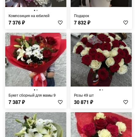
Композиция на юбилей
Подарок
7 376
₽
7 832
₽
Букет сборный для мамы 9
Розы 49 шт
7 387
₽
30 871
₽