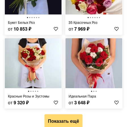
Букет Белых Роз
35 Красочных Роз
от
10 853
₽
от
7 969
₽
Красные Розы и Эустомы
Идеальная Пара
от
9 320
₽
от
3 648
₽
Показать ещё