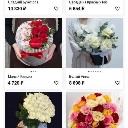
Сладкий букет роз
Сердце из Красных Роз
14 330
₽
5 654
₽
Милый Каприз
Белый Ангел
4 720
₽
8 698
₽