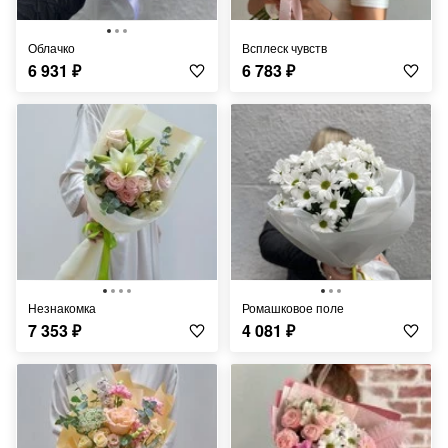
Облачко
Всплеск чувств
6 931
₽
6 783
₽
Незнакомка
Ромашковое поле
7 353
₽
4 081
₽