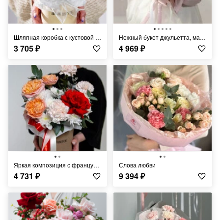
Шляпная коробка с кустовой хризантемой и матрикарией
Нежный букет джульетта, матрикария, кустовая хризантема, диантусы и эвкалипт
3 705
₽
4 969
₽
Яркая композиция с французской розой, джульеттой, диантусами и хризантемой
Слова любви
4 731
₽
9 394
₽