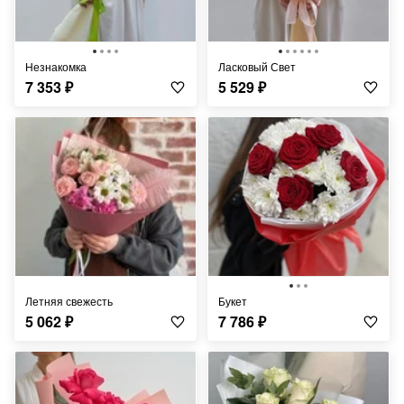
Незнакомка
Ласковый Свет
7 353
₽
5 529
₽
Летняя свежесть
Букет
5 062
₽
7 786
₽