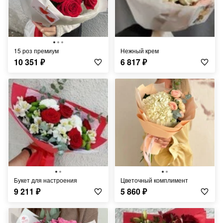
15 роз премиум
Нежный крем
10 351
₽
6 817
₽
Букет для настроения
Цветочный комплимент
9 211
₽
5 860
₽