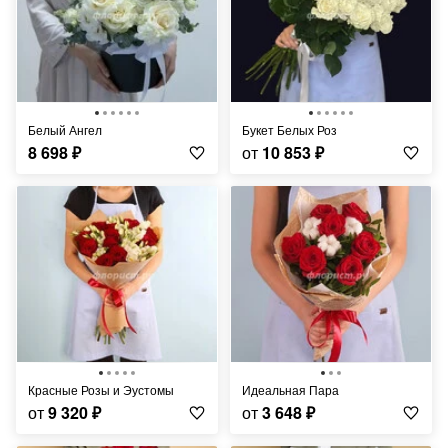
Белый Ангел
Букет Белых Роз
8 698
₽
от
10 853
₽
Красные Розы и Эустомы
Идеальная Пара
от
9 320
₽
от
3 648
₽