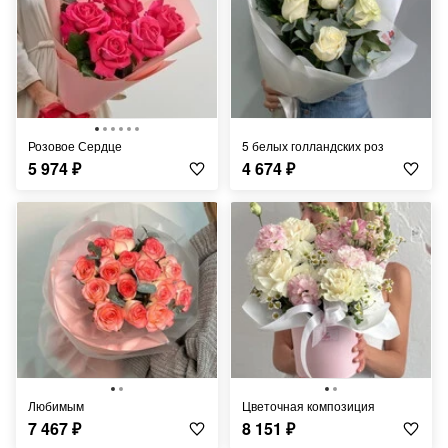
Розовое Сердце
5 белых голландских роз
5 974
₽
4 674
₽
Любимым
Цветочная композиция
7 467
₽
8 151
₽