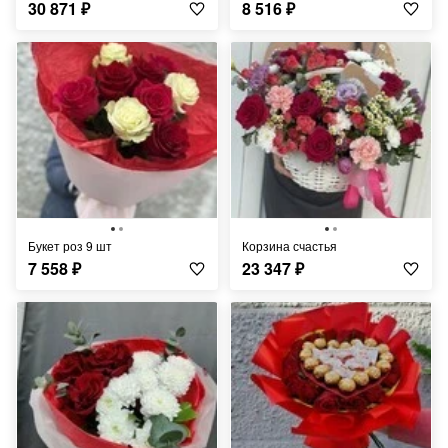
30 871
₽
8 516
₽
Букет роз 9 шт
Корзина счастья
7 558
₽
23 347
₽