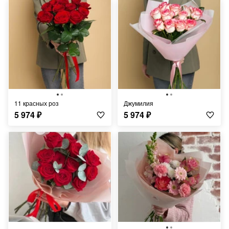
11 красных роз
Джумилия
5 974
₽
5 974
₽