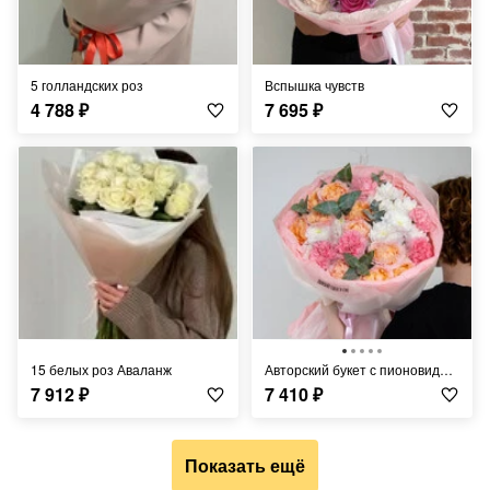
5 голландских роз
Вспышка чувств
4 788
₽
7 695
₽
15 белых роз Аваланж
Авторский букет с пионовидной розой, диантусами, кустовой хризантемой и эвкалиптом
7 912
₽
7 410
₽
Показать ещё