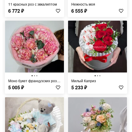
11 красных роз с эвкалиптом
Нежность моя
6 772
₽
6 555
₽
Моно букет французских роз сорта Эсперанса
Милый Каприз
5 005
₽
5 233
₽