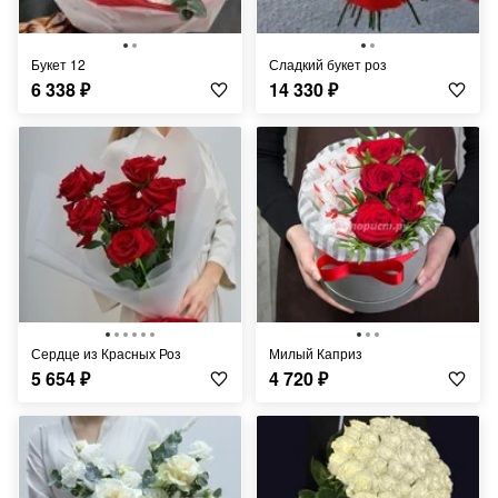
Букет 12
Сладкий букет роз
6 338
₽
14 330
₽
Сердце из Красных Роз
Милый Каприз
5 654
₽
4 720
₽