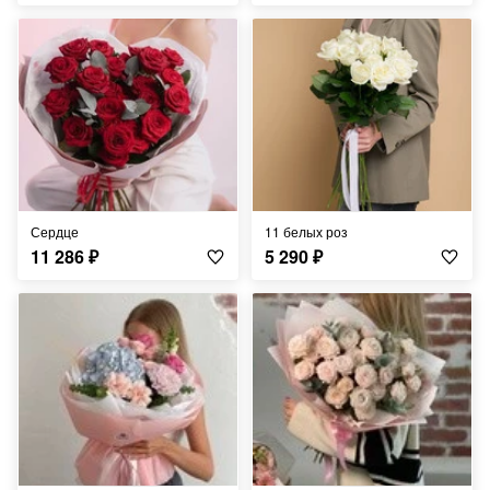
Сердце
11 белых роз
11 286
₽
5 290
₽