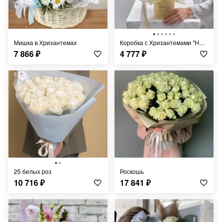
Мишка в Хризантемах
Коробка с Хризантемами "Нежное Объятие"
7 866
₽
4 777
₽
25 белых роз
Роскошь
10 716
₽
17 841
₽