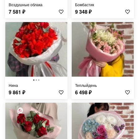
Воздушные облака
Бомбастик
7 581
₽
9 348
₽
Нина
Теплыйдень
9 861
₽
6 498
₽