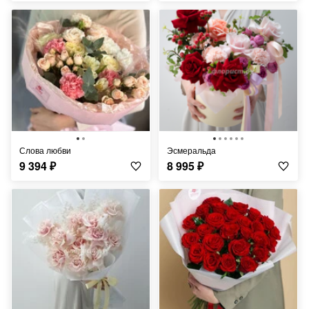
Слова любви
Эсмеральда
9 394
₽
8 995
₽