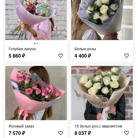
Голубая лагуна
Белые розы
5 860
₽
4 400
₽
Розовый заказ
15 белых роз с эвкалиптом
7 570
₽
8 037
₽