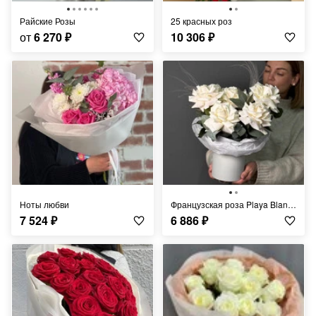
Райские Розы
25 красных роз
от
6 270
₽
10 306
₽
Ноты любви
Французская роза Playa Blanca
7 524
₽
6 886
₽