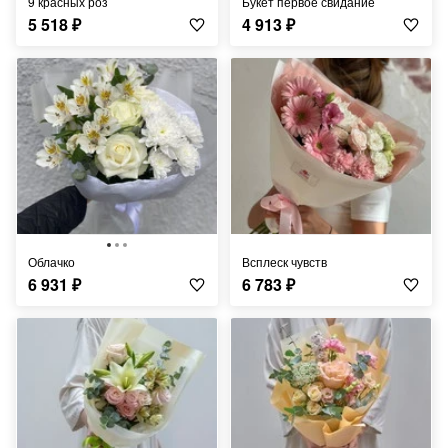
9 красных роз
Букет первое свидание
5 518
₽
4 913
₽
Облачко
Всплеск чувств
6 931
₽
6 783
₽