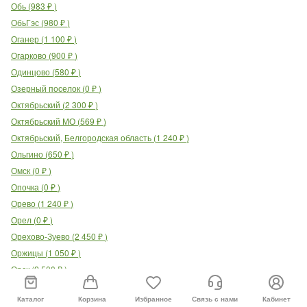
Обь
(
983
₽
)
ОбьГэс
(
980
₽
)
Оганер
(
1 100
₽
)
Огарково
(
900
₽
)
Одинцово
(
580
₽
)
Озерный поселок
(
0
₽
)
Октябрьский
(
2 300
₽
)
Октябрьский МО
(
569
₽
)
Октябрьский, Белгородская область
(
1 240
₽
)
Ольгино
(
650
₽
)
Омск
(
0
₽
)
Опочка
(
0
₽
)
Орево
(
1 240
₽
)
Орел
(
0
₽
)
Орехово-Зуево
(
2 450
₽
)
Оржицы
(
1 050
₽
)
Орск
(
2 500
₽
)
Остров
(
2 330
₽
)
Каталог
Корзина
Избранное
Связь с нами
Кабинет
Островецкое
(
788
₽
)