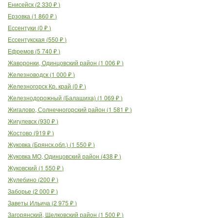
Енисейск
(
2 330
₽
)
Ерзовка
(
1 860
₽
)
Ессентуки
(
0
₽
)
Ессентукская
(
550
₽
)
Ефремов
(
5 740
₽
)
Жаворонки, Одинцовский район
(
1 006
₽
)
Железноводск
(
1 000
₽
)
Железногорск Кр. край
(
0
₽
)
Железнодорожный (Балашиха)
(
1 069
₽
)
Жигалово, Солнечногорский район
(
1 581
₽
)
Жигулевск
(
930
₽
)
Жостово
(
919
₽
)
Жуковка (Брянск.обл.)
(
1 550
₽
)
Жуковка МО, Одинцовский район
(
438
₽
)
Жуковский
(
1 550
₽
)
Жулебино
(
200
₽
)
Заборье
(
2 000
₽
)
Заветы Ильича
(
2 975
₽
)
Загорянский, Щелковский район
(
1 500
₽
)