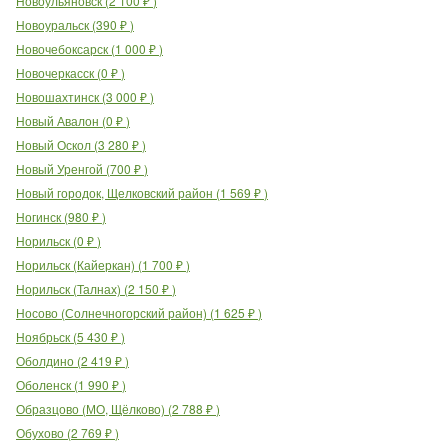
Новоульяновск
(
2 100
₽
)
Новоуральск
(
390
₽
)
Новочебоксарск
(
1 000
₽
)
Новочеркасск
(
0
₽
)
Новошахтинск
(
3 000
₽
)
Новый Авалон
(
0
₽
)
Новый Оскол
(
3 280
₽
)
Новый Уренгой
(
700
₽
)
Новый городок, Щелковский район
(
1 569
₽
)
Ногинск
(
980
₽
)
Норильск
(
0
₽
)
Норильск (Кайеркан)
(
1 700
₽
)
Норильск (Талнах)
(
2 150
₽
)
Носово (Солнечногорский район)
(
1 625
₽
)
Ноябрьск
(
5 430
₽
)
Оболдино
(
2 419
₽
)
Оболенск
(
1 990
₽
)
Образцово (МО, Щёлково)
(
2 788
₽
)
Обухово
(
2 769
₽
)