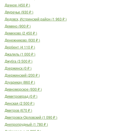
Дачное
(
450
₽
)
Двуречье
(
930
₽
)
Дедовск, Истринский район
(
1 963
₽
)
Демино
(
900
₽
)
Демихово
(
2 450
₽
)
Денежниково
(
930
₽
)
Дербент
(
4 110
₽
)
Джалиль
(
1 000
₽
)
Джубга
(
3 500
₽
)
Дзержинск
(
0
₽
)
Дзержинский
(
200
₽
)
Дзуарикау
(
860
₽
)
Дивноморское
(
930
₽
)
Димитровград
(
0
₽
)
Динская
(
2 500
₽
)
Дмитров
(
670
₽
)
Дмитровск-Орловский
(
1 090
₽
)
Днепропрудный
(
1 780
₽
)