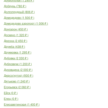
Доброполье
(
1 295
₽
)
Добрунь
(
780
₽
)
Долгопрудный
(
806
₽
)
Домодедово
(
1 500
₽
)
Домодедово аэропорт
(
1 006
₽
)
Донгарон
(
450
₽
)
Доскино
(
1 320
₽
)
Дрезна
(
2 450
₽
)
Дружба
(
438
₽
)
Дружковка
(
1 295
₽
)
Дубовка
(
2 330
₽
)
Дубровичи
(
1 200
₽
)
Духовщина
(
2 000
₽
)
Дюрсо(хутор)
(
930
₽
)
Дятьково
(
1 240
₽
)
Егорьевск
(
2 060
₽
)
Ейск
(
0
₽
)
Елец
(
0
₽
)
Елизаветинская
(
1 400
₽
)