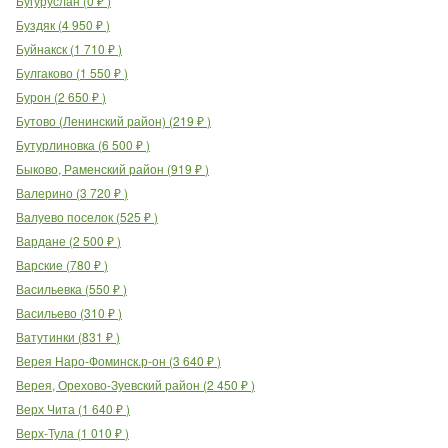
Бугуруслан
(
0
₽
)
Буздяк
(
4 950
₽
)
Буйнакск
(
1 710
₽
)
Булгаково
(
1 550
₽
)
Бурон
(
2 650
₽
)
Бутово (Ленинский район)
(
219
₽
)
Бутурлиновка
(
6 500
₽
)
Быково, Раменский район
(
919
₽
)
Валерино
(
3 720
₽
)
Валуево поселок
(
525
₽
)
Вардане
(
2 500
₽
)
Варские
(
780
₽
)
Васильевка
(
550
₽
)
Васильево
(
310
₽
)
Ватутинки
(
831
₽
)
Верея Наро-Фоминск.р-он
(
3 640
₽
)
Верея, Орехово-Зуевский район
(
2 450
₽
)
Верх Чита
(
1 640
₽
)
Верх-Тула
(
1 010
₽
)