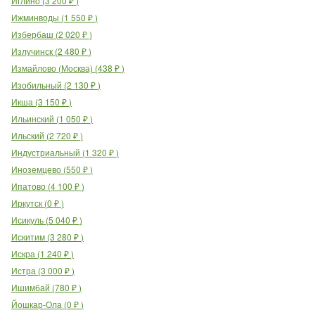
Иглино
(
3 200
₽
)
Ижминводы
(
1 550
₽
)
Избербаш
(
2 020
₽
)
Излучинск
(
2 480
₽
)
Измайлово (Москва)
(
438
₽
)
Изобильный
(
2 130
₽
)
Икша
(
3 150
₽
)
Ильинский
(
1 050
₽
)
Ильский
(
2 720
₽
)
Индустриальный
(
1 320
₽
)
Иноземцево
(
550
₽
)
Ипатово
(
4 100
₽
)
Иркутск
(
0
₽
)
Исикуль
(
5 040
₽
)
Искитим
(
3 280
₽
)
Искра
(
1 240
₽
)
Истра
(
3 000
₽
)
Ишимбай
(
780
₽
)
Йошкар-Ола
(
0
₽
)