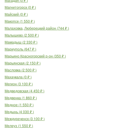
Магадан
(
0
₽
)
Магнитогорск
(
0
₽
)
Майский
(
0
₽
)
Макопсе
(
1 550
₽
)
Малаховка, Люберецкий район
(
744
₽
)
Малышево
(
2 500
₽
)
Мамадыш
(
2 330
₽
)
Мариуполь
(
647
₽
)
Марьино Красногорский р-он
(
350
₽
)
Марьянская
(
2 150
₽
)
Масловка
(
2 500
₽
)
Махачкала
(
0
₽
)
Мегион
(
3 100
₽
)
Медведовская
(
4 450
₽
)
Медвенка
(
1 860
₽
)
Медное
(
1 550
₽
)
Медынь
(
4 030
₽
)
Междуреченск
(
3 100
₽
)
Мелеуз
(
1 550
₽
)