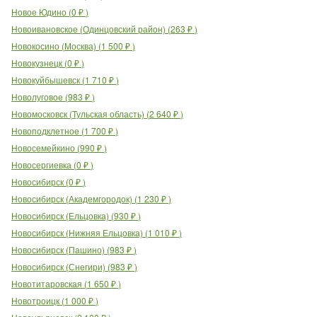
Новое Юдино
(
0
₽
)
Новоивановское (Одинцовский район)
(
263
₽
)
Новокосино (Москва)
(
1 500
₽
)
Новокузнецк
(
0
₽
)
Новокуйбышевск
(
1 710
₽
)
Новолуговое
(
983
₽
)
Новомосковск (Тульская область)
(
2 640
₽
)
Новоподклетное
(
1 700
₽
)
Новосемейкино
(
990
₽
)
Новосергиевка
(
0
₽
)
Новосибирск
(
0
₽
)
Новосибирск (Академгородок)
(
1 230
₽
)
Новосибирск (Ельцовка)
(
930
₽
)
Новосибирск (Нижняя Ельцовка)
(
1 010
₽
)
Новосибирск (Пашино)
(
983
₽
)
Новосибирск (Снегири)
(
983
₽
)
Новотитаровская
(
1 650
₽
)
Новотроицк
(
1 000
₽
)