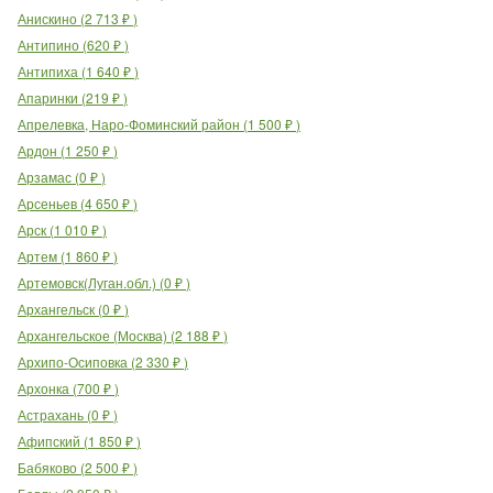
Анискино
(
2 713
₽
)
Антипино
(
620
₽
)
Антипиха
(
1 640
₽
)
Апаринки
(
219
₽
)
Апрелевка, Наро-Фоминский район
(
1 500
₽
)
Ардон
(
1 250
₽
)
Арзамас
(
0
₽
)
Арсеньев
(
4 650
₽
)
Арск
(
1 010
₽
)
Артем
(
1 860
₽
)
Артемовск(Луган.обл.)
(
0
₽
)
Архангельск
(
0
₽
)
Архангельское (Москва)
(
2 188
₽
)
Архипо-Осиповка
(
2 330
₽
)
Архонка
(
700
₽
)
Астрахань
(
0
₽
)
Афипский
(
1 850
₽
)
Бабяково
(
2 500
₽
)