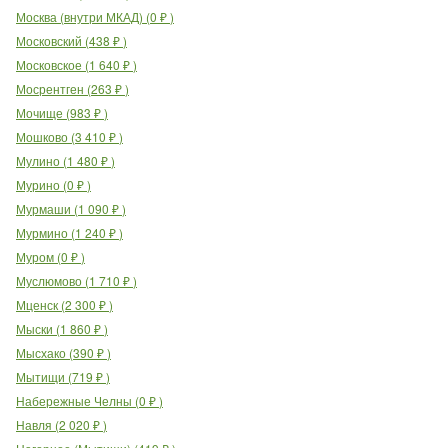
Москва (внутри МКАД)
(
0
₽
)
Московский
(
438
₽
)
Московское
(
1 640
₽
)
Мосрентген
(
263
₽
)
Мочище
(
983
₽
)
Мошково
(
3 410
₽
)
Мулино
(
1 480
₽
)
Мурино
(
0
₽
)
Мурмаши
(
1 090
₽
)
Мурмино
(
1 240
₽
)
Муром
(
0
₽
)
Муслюмово
(
1 710
₽
)
Мценск
(
2 300
₽
)
Мыски
(
1 860
₽
)
Мысхако
(
390
₽
)
Мытищи
(
719
₽
)
Набережные Челны
(
0
₽
)
Навля
(
2 020
₽
)