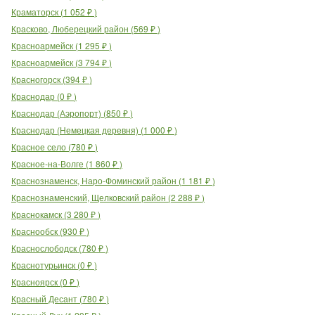
Краматорск
(
1 052
₽
)
Красково, Люберецкий район
(
569
₽
)
Красноармейск
(
1 295
₽
)
Красноармейск
(
3 794
₽
)
Красногорск
(
394
₽
)
Краснодар
(
0
₽
)
Краснодар (Аэропорт)
(
850
₽
)
Краснодар (Немецкая деревня)
(
1 000
₽
)
Красное село
(
780
₽
)
Красное-на-Волге
(
1 860
₽
)
Краснознаменск, Наро-Фоминский район
(
1 181
₽
)
Краснознаменский, Щелковский район
(
2 288
₽
)
Краснокамск
(
3 280
₽
)
Краснообск
(
930
₽
)
Краснослободск
(
780
₽
)
Краснотурьинск
(
0
₽
)
Красноярск
(
0
₽
)
Красный Десант
(
780
₽
)