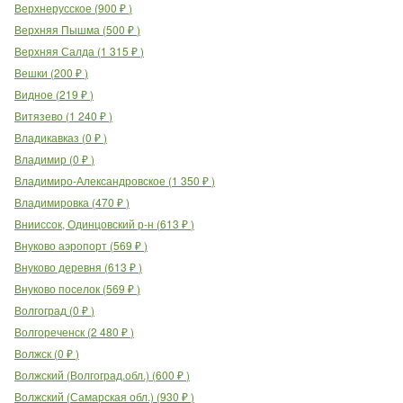
Верхнерусское
(
900
₽
)
Верхняя Пышма
(
500
₽
)
Верхняя Салда
(
1 315
₽
)
Вешки
(
200
₽
)
Видное
(
219
₽
)
Витязево
(
1 240
₽
)
Владикавказ
(
0
₽
)
Владимир
(
0
₽
)
Владимиро-Александровское
(
1 350
₽
)
Владимировка
(
470
₽
)
Внииссок, Одинцовский р-н
(
613
₽
)
Внуково аэропорт
(
569
₽
)
Внуково деревня
(
613
₽
)
Внуково поселок
(
569
₽
)
Волгоград
(
0
₽
)
Волгореченск
(
2 480
₽
)
Волжск
(
0
₽
)
Волжский (Волгоград.обл.)
(
600
₽
)
Волжский (Самарская обл.)
(
930
₽
)