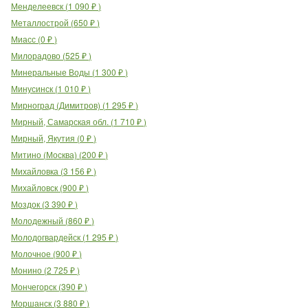
Менделеевск
(
1 090
₽
)
Металлострой
(
650
₽
)
Миасс
(
0
₽
)
Милорадово
(
525
₽
)
Минеральные Воды
(
1 300
₽
)
Минусинск
(
1 010
₽
)
Мирноград (Димитров)
(
1 295
₽
)
Мирный, Самарская обл.
(
1 710
₽
)
Мирный, Якутия
(
0
₽
)
Митино (Москва)
(
200
₽
)
Михайловка
(
3 156
₽
)
Михайловск
(
900
₽
)
Моздок
(
3 390
₽
)
Молодежный
(
860
₽
)
Молодогвардейск
(
1 295
₽
)
Молочное
(
900
₽
)
Монино
(
2 725
₽
)
Мончегорск
(
390
₽
)
Моршанск
(
3 880
₽
)