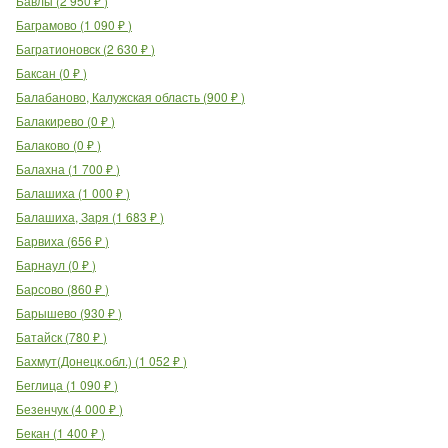
Бавлы
(
2 950
₽
)
Баграмово
(
1 090
₽
)
Багратионовск
(
2 630
₽
)
Баксан
(
0
₽
)
Балабаново, Калужская область
(
900
₽
)
Балакирево
(
0
₽
)
Балаково
(
0
₽
)
Балахна
(
1 700
₽
)
Балашиха
(
1 000
₽
)
Балашиха, Заря
(
1 683
₽
)
Барвиха
(
656
₽
)
Барнаул
(
0
₽
)
Барсово
(
860
₽
)
Барышево
(
930
₽
)
Батайск
(
780
₽
)
Бахмут(Донецк.обл.)
(
1 052
₽
)
Беглица
(
1 090
₽
)
Безенчук
(
4 000
₽
)
Бекан
(
1 400
₽
)