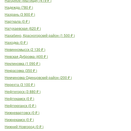
Нагорное (Мытищи)
(
419
₽
)
Надежда
(
780
₽
)
Назрань
(
3 900
₽
)
Нарткала
(
0
₽
)
Натухаевская
(
620
₽
)
Нахабино, Красногорский район
(
1 500
₽
)
Находка
(
0
₽
)
Невинномысск
(
2 130
₽
)
Невская Дубровка
(
400
₽
)
Неклиновка
(
1 090
₽
)
Некрасовка
(
350
₽
)
Немчиновка Одинцовский район
(
200
₽
)
Нерехта
(
3 100
₽
)
Нефтегорск
(
3 880
₽
)
Нефтекамск
(
0
₽
)
Нефтеюганск
(
0
₽
)
Нижневартовск
(
0
₽
)
Нижнекамск
(
0
₽
)
Нижний Новгород
(
0
₽
)