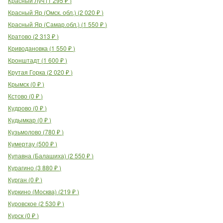
Красный Луч
(
1 295
₽
)
Красный Яр (Омск. обл.)
(
2 020
₽
)
Красный Яр (Самар.обл.)
(
1 550
₽
)
Кратово
(
2 313
₽
)
Криводановка
(
1 550
₽
)
Кронштадт
(
1 600
₽
)
Крутая Горка
(
2 020
₽
)
Крымск
(
0
₽
)
Кстово
(
0
₽
)
Кудрово
(
0
₽
)
Кудымкар
(
0
₽
)
Кузьмолово
(
780
₽
)
Кумертау
(
500
₽
)
Купавна (Балашиха)
(
2 550
₽
)
Курагино
(
3 880
₽
)
Курган
(
0
₽
)
Куркино (Москва)
(
219
₽
)
Куровское
(
2 530
₽
)
Курск
(
0
₽
)