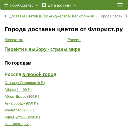
Лос-Анджелес
Дата доставки
Доставка цветов в Лос-Анджелесе, Калифорния
Города стран С
Города доставки цветов от Флорист.ру
Казахстан
Россия
Перейти к выбору - страны мира
По городам
Россия
в любой город
Cтаница Северная
(
0
₽
)
Абинск
(
1 100
₽
)
Абрау-Дюрсо
(
860
₽
)
Авиагородок
(
650
₽
)
Агалатово
(
900
₽
)
Агро-Пустынь
(
930
₽
)
Азнакаево
(
0
₽
)