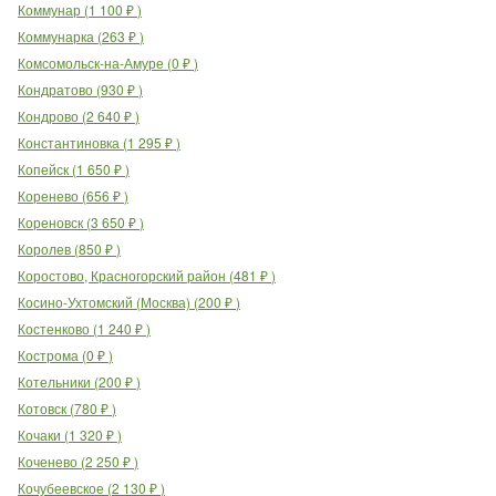
Коммунар
(
1 100
₽
)
Коммунарка
(
263
₽
)
Комсомольск-на-Амуре
(
0
₽
)
Кондратово
(
930
₽
)
Кондрово
(
2 640
₽
)
Константиновка
(
1 295
₽
)
Копейск
(
1 650
₽
)
Коренево
(
656
₽
)
Кореновск
(
3 650
₽
)
Королев
(
850
₽
)
Коростово, Красногорский район
(
481
₽
)
Косино-Ухтомский (Москва)
(
200
₽
)
Костенково
(
1 240
₽
)
Кострома
(
0
₽
)
Котельники
(
200
₽
)
Котовск
(
780
₽
)
Кочаки
(
1 320
₽
)
Коченево
(
2 250
₽
)
Кочубеевское
(
2 130
₽
)