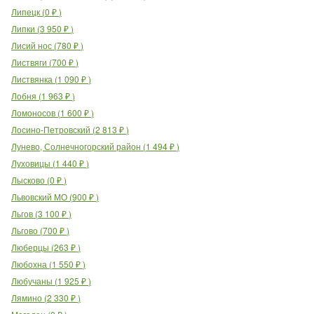
Липецк
(
0
₽
)
Липки
(
3 950
₽
)
Лисий нос
(
780
₽
)
Листвяги
(
700
₽
)
Листвянка
(
1 090
₽
)
Лобня
(
1 963
₽
)
Ломоносов
(
1 600
₽
)
Лосино-Петровский
(
2 813
₽
)
Лунево, Солнечногорский район
(
1 494
₽
)
Луховицы
(
1 440
₽
)
Лысково
(
0
₽
)
Львовский МО
(
900
₽
)
Льгов
(
3 100
₽
)
Льгово
(
700
₽
)
Люберцы
(
263
₽
)
Любохна
(
1 550
₽
)
Любучаны
(
1 925
₽
)
Лямино
(
2 330
₽
)