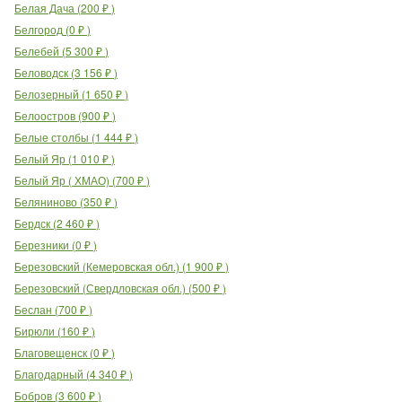
Белая Дача
(
200
₽
)
Белгород
(
0
₽
)
Белебей
(
5 300
₽
)
Беловодск
(
3 156
₽
)
Белозерный
(
1 650
₽
)
Белоостров
(
900
₽
)
Белые столбы
(
1 444
₽
)
Белый Яр
(
1 010
₽
)
Белый Яр ( ХМАО)
(
700
₽
)
Беляниново
(
350
₽
)
Бердск
(
2 460
₽
)
Березники
(
0
₽
)
Березовский (Кемеровская обл.)
(
1 900
₽
)
Березовский (Свердловская обл.)
(
500
₽
)
Беслан
(
700
₽
)
Бирюли
(
160
₽
)
Благовещенск
(
0
₽
)
Благодарный
(
4 340
₽
)
Бобров
(
3 600
₽
)