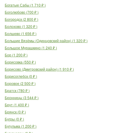
Богатые Сабы
(
1 710
₽
)
Боголюбово
(
700
₽
)
Богородск
(
2 800
₽
)
Болохово
(
1 320
₽
)
Болшево
(
1 656
₽
)
Большие Вязёмы (Одинцовский район)
(
1 320
₽
)
Большое Мурашкино
(
1 240
₽
)
Бор
(
1 200
₽
)
Борисовка
(
550
₽
)
Борисово (Дмитровский район)
(
1 910
₽
)
Борисоглебск
(
0
₽
)
Боровое
(
2 500
₽
)
Братск
(
780
₽
)
Бронницы
(
3 544
₽
)
Брут
(
1 400
₽
)
Брянск
(
0
₽
)
Бугры
(
0
₽
)
Бугульма
(
1 200
₽
)