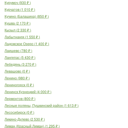
Курумоч
(
930
₽
)
Курчатов
(
1 010
₽
)
Кучино (Балашиха)
(
850
₽
)
Кушва
(
2 170
₽
)
Кызыл
(
2 330
₽
)
Лабытнанги
(
1 550
₽
)
Ладожское Озеро
(
1 400
₽
)
Лаишево
(
780
₽
)
Лангепас
(
5 430
₽
)
Лебедянь
(
3 270
₽
)
Левашово
(
0
₽
)
Ленино
(
980
₽
)
Лениногорск
(
0
₽
)
Ленинск Кузнецкий
(
4 000
₽
)
Лермонтов
(
800
₽
)
Лесные поляны, Пушкинский район
(
1 613
₽
)
Лесосибирск
(
0
₽
)
Ликино-Дулево
(
2 530
₽
)
Лиман (Красный Лиман)
(
1 295
₽
)