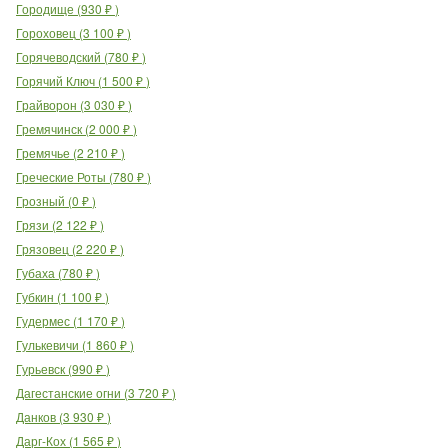
Городище
(
930
₽
)
Гороховец
(
3 100
₽
)
Горячеводский
(
780
₽
)
Горячий Ключ
(
1 500
₽
)
Грайворон
(
3 030
₽
)
Гремячинск
(
2 000
₽
)
Гремячье
(
2 210
₽
)
Греческие Роты
(
780
₽
)
Грозный
(
0
₽
)
Грязи
(
2 122
₽
)
Грязовец
(
2 220
₽
)
Губаха
(
780
₽
)
Губкин
(
1 100
₽
)
Гудермес
(
1 170
₽
)
Гулькевичи
(
1 860
₽
)
Гурьевск
(
990
₽
)
Дагестанские огни
(
3 720
₽
)
Данков
(
3 930
₽
)
Дарг-Кох
(
1 565
₽
)