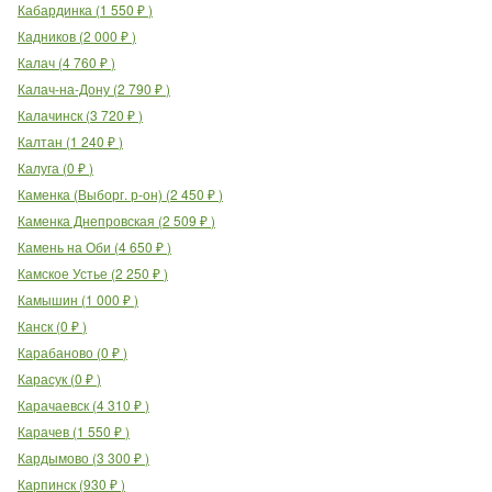
Кабардинка
(
1 550
₽
)
Кадников
(
2 000
₽
)
Калач
(
4 760
₽
)
Калач-на-Дону
(
2 790
₽
)
Калачинск
(
3 720
₽
)
Калтан
(
1 240
₽
)
Калуга
(
0
₽
)
Каменка (Выборг. р-он)
(
2 450
₽
)
Каменка Днепровская
(
2 509
₽
)
Камень на Оби
(
4 650
₽
)
Камское Устье
(
2 250
₽
)
Камышин
(
1 000
₽
)
Канск
(
0
₽
)
Карабаново
(
0
₽
)
Карасук
(
0
₽
)
Карачаевск
(
4 310
₽
)
Карачев
(
1 550
₽
)
Кардымово
(
3 300
₽
)
Карпинск
(
930
₽
)