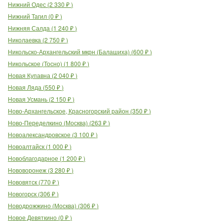
Нижний Одес
(
2 330
₽
)
Нижний Тагил
(
0
₽
)
Нижняя Салда
(
1 240
₽
)
Николаевка
(
2 750
₽
)
Никольско-Архангельский мкрн (Балашиха)
(
600
₽
)
Никольское (Тосно)
(
1 800
₽
)
Новая Купавна
(
2 040
₽
)
Новая Ляда
(
550
₽
)
Новая Усмань
(
2 150
₽
)
Ново-Архангельское, Красногорский район
(
350
₽
)
Ново-Переделкино (Москва)
(
263
₽
)
Новоалександровское
(
3 100
₽
)
Новоалтайск
(
1 000
₽
)
Новоблагодарное
(
1 200
₽
)
Нововоронеж
(
3 280
₽
)
Нововятск
(
770
₽
)
Новогорск
(
306
₽
)
Новодрожжино (Москва)
(
306
₽
)
Новое Девяткино
(
0
₽
)