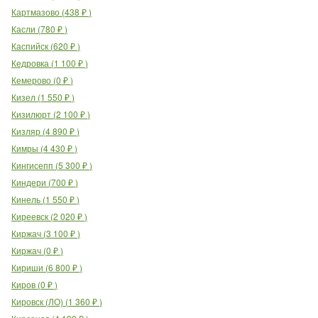
Картмазово
(
438
₽
)
Касли
(
780
₽
)
Каспийск
(
620
₽
)
Кедровка
(
1 100
₽
)
Кемерово
(
0
₽
)
Кизел
(
1 550
₽
)
Кизилюрт
(
2 100
₽
)
Кизляр
(
4 890
₽
)
Кимры
(
4 430
₽
)
Кингисепп
(
5 300
₽
)
Киндери
(
700
₽
)
Кинель
(
1 550
₽
)
Киреевск
(
2 020
₽
)
Киржач
(
3 100
₽
)
Киржач
(
0
₽
)
Кириши
(
6 800
₽
)
Киров
(
0
₽
)
Кировск (ЛО)
(
1 360
₽
)