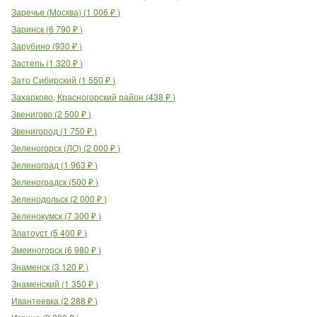
Заречье (Москва)
(
1 006
₽
)
Заринск
(
6 790
₽
)
Зарубино
(
930
₽
)
Застепь
(
1 320
₽
)
Зато Сибирский
(
1 550
₽
)
Захарково, Красногорский район
(
438
₽
)
Звенигово
(
2 500
₽
)
Звенигород
(
1 750
₽
)
Зеленогорск (ЛО)
(
2 000
₽
)
Зеленоград
(
1 963
₽
)
Зеленоградск
(
500
₽
)
Зеленодольск
(
2 000
₽
)
Зеленокумск
(
7 300
₽
)
Златоуст
(
5 400
₽
)
Змеиногорск
(
6 980
₽
)
Знаменск
(
3 120
₽
)
Знаменский
(
1 350
₽
)
Ивантеевка
(
2 288
₽
)