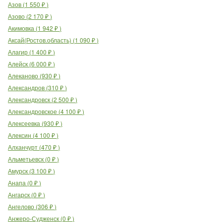
Азов
(
1 550
₽
)
Азово
(
2 170
₽
)
Акимовка
(
1 942
₽
)
Аксай(Ростов.область)
(
1 090
₽
)
Алагир
(
1 400
₽
)
Алейск
(
6 000
₽
)
Алеканово
(
930
₽
)
Александров
(
310
₽
)
Александровск
(
2 500
₽
)
Александровское
(
4 100
₽
)
Алексеевка
(
930
₽
)
Алексин
(
4 100
₽
)
Алханчурт
(
470
₽
)
Альметьевск
(
0
₽
)
Амурск
(
3 100
₽
)
Анапа
(
0
₽
)
Ангарск
(
0
₽
)
Ангелово
(
306
₽
)
Анжеро-Судженск
(
0
₽
)