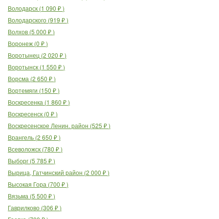
Володарск
(
1 090
₽
)
Володарского
(
919
₽
)
Волхов
(
5 000
₽
)
Воронеж
(
0
₽
)
Воротынец
(
2 020
₽
)
Воротынск
(
1 550
₽
)
Ворсма
(
2 650
₽
)
Вортемяги
(
150
₽
)
Воскресенка
(
1 860
₽
)
Воскресенск
(
0
₽
)
Воскресенское Ленин. район
(
525
₽
)
Врангель
(
2 650
₽
)
Всеволожск
(
780
₽
)
Выборг
(
5 785
₽
)
Вырица, Гатчинский район
(
2 000
₽
)
Высокая Гора
(
700
₽
)
Вязьма
(
5 500
₽
)
Гаврилково
(
306
₽
)