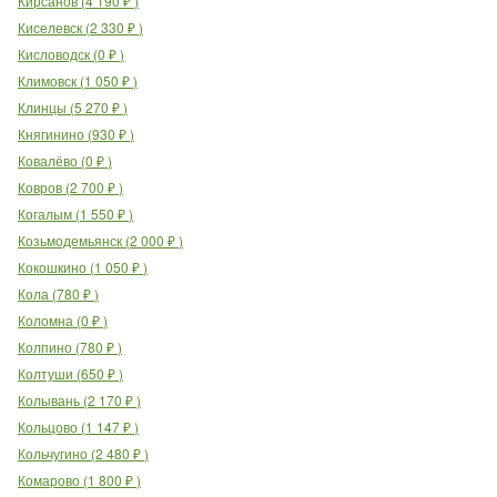
Кирсанов
(
4 190
₽
)
Киселевск
(
2 330
₽
)
Кисловодск
(
0
₽
)
Климовск
(
1 050
₽
)
Клинцы
(
5 270
₽
)
Княгинино
(
930
₽
)
Ковалёво
(
0
₽
)
Ковров
(
2 700
₽
)
Когалым
(
1 550
₽
)
Козьмодемьянск
(
2 000
₽
)
Кокошкино
(
1 050
₽
)
Кола
(
780
₽
)
Коломна
(
0
₽
)
Колпино
(
780
₽
)
Колтуши
(
650
₽
)
Колывань
(
2 170
₽
)
Кольцово
(
1 147
₽
)
Кольчугино
(
2 480
₽
)
Комарово
(
1 800
₽
)