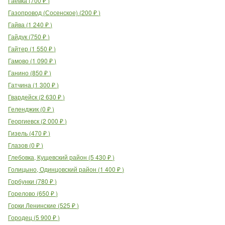
Гаевка
(
700
₽
)
Газопровод (Сосенское)
(
200
₽
)
Гайва
(
1 240
₽
)
Гайдук
(
750
₽
)
Гайтер
(
1 550
₽
)
Гамово
(
1 090
₽
)
Ганино
(
850
₽
)
Гатчина
(
1 300
₽
)
Гвардейск
(
2 630
₽
)
Геленджик
(
0
₽
)
Георгиевск
(
2 000
₽
)
Гизель
(
470
₽
)
Глазов
(
0
₽
)
Глебовка, Кущевский район
(
5 430
₽
)
Голицыно, Одинцовский район
(
1 400
₽
)
Горбунки
(
780
₽
)
Горелово
(
650
₽
)
Горки Ленинские
(
525
₽
)
Городец
(
5 900
₽
)